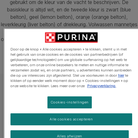
gebruikt om de kleur van de vacht te beschrijven. De
basiskleur is altijd wit, en de tweede kleur is zwart (blue
belton), geel (lemon belton), oranje (orange belton),
leverkleurig (liver belton) of driekleurig. Volwassen mannetjes
hebben een schofthoogte van 65-69 cm en wegen
ongeveer 28,5 kg. Volwassen vrouwtjes zijn 61-65 cm en 27
kg.
Door op de knop « Alle cookies accepteren » te klikken, stemt u in met
het gebruik van onze cookies en de cookies van partnerbedrijven (of
gelijkaardige technologieën) om uw globale surfervaring op het web te
verbeteren, om onze online bezoekers te meten en nuttige informatie te
verzamelen zodat wij, en onze partners, u advertenties kunnen aanbieden
die op uw interesses zijn afgestemd. Stel uw voorkeuren in door
hier
te
klikken of op eender welk moment door op « Cookies-instellingen » op
onze website te klikken. Lees meer over onze
Privacyverklaring.
Levensduur
Gewicht
Cookies-instellingen
10-12 jaar
27-36 kg
Alle cookies accepteren
Alles afwijzen