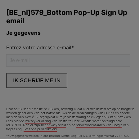
Door op “Ik schrijf me in” te klikken, bevestig ik dat ik ermee instem om op de hoogte te
worden gehouden van het laatste nieuws en de aanbiedingen van Purina en andere
merken van Nestlé. Ik begrijp dat ik mijn toestemming op elk ogenblik kan intrekken.
Lees hier de
Privacyverklaring
van Nestlé.** Deze website wordt beveiligd door
reCAPTCHA en er zijn het
privacybeleid
en de
servicevoorwaarden van Google
van
toepassing.
Lees ons privacybeleid
.
**Uw gegevens worden in ons bestand Nestlé Belgilux NV, Birminghamstraat 221 – 1070