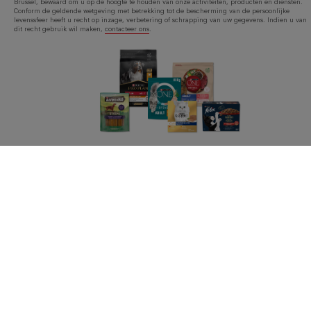
Brussel, bewaard om u op de hoogte te houden van onze activiteiten, producten en diensten.
Conform de geldende wetgeving met betrekking tot de bescherming van de persoonlijke
levenssfeer heeft u recht op inzage, verbetering of schrapping van uw gegevens. Indien u van
dit recht gebruik wil maken,
contacteer ons
.
Purina
Volg ons
facebook
instagram
youtube