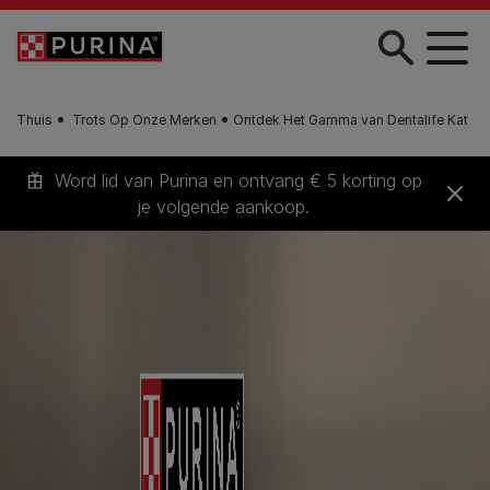
Skip to main content
Thuis
Trots Op Onze Merken
Ontdek Het Gamma van Dentalife Kat
Word lid van Purina en ontvang € 5 korting op
je volgende aankoop.