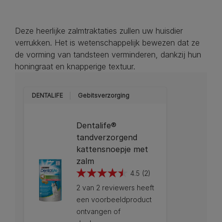
Deze heerlijke zalmtraktaties zullen uw huisdier
verrukken. Het is wetenschappelijk bewezen dat ze
de vorming van tandsteen verminderen, dankzij hun
honingraat en knapperige textuur.
DENTALIFE
Gebitsverzorging
Dentalife®
tandverzorgend
kattensnoepje met
zalm
4.5
(2)
4.5
2 van 2 reviewers heeft
van
een voorbeeldproduct
de
ontvangen of
5