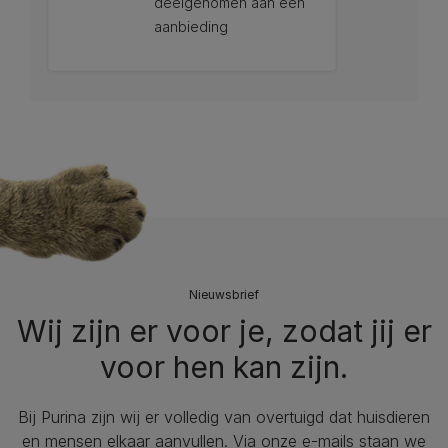
deelgenomen aan een
sterren.
aanbieding
2
beoordelingen
12297826
Nieuwsbrief
Wij zijn er voor je, zodat jij er
voor hen kan zijn.
Bij Purina zijn wij er volledig van overtuigd dat huisdieren
en mensen elkaar aanvullen. Via onze e-mails staan we