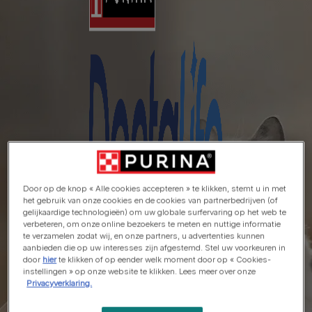
Door op de knop « Alle cookies accepteren » te klikken, stemt u in met
het gebruik van onze cookies en de cookies van partnerbedrijven (of
gelijkaardige technologieën) om uw globale surfervaring op het web te
verbeteren, om onze online bezoekers te meten en nuttige informatie
te verzamelen zodat wij, en onze partners, u advertenties kunnen
aanbieden die op uw interesses zijn afgestemd. Stel uw voorkeuren in
door
hier
te klikken of op eender welk moment door op « Cookies-
instellingen » op onze website te klikken. Lees meer over onze
Privacyverklaring.