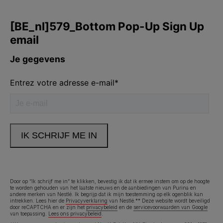
Purina
Volg ons
facebook
instagram
youtube
Neem contact met ons op
Bel ons:
02.529.54.54
Door op “Ik schrijf me in” te klikken, bevestig ik dat ik ermee instem om op de hoogte
te worden gehouden van het laatste nieuws en de aanbiedingen van Purina en
andere merken van Nestlé. Ik begrijp dat ik mijn toestemming op elk ogenblik kan
Legal (footer) (NL)
Toegankelijkheidsverklaring
Gebruiksvoorwaarden
intrekken. Lees hier de
Privacyverklaring
van Nestlé.** Deze website wordt beveiligd
door reCAPTCHA en er zijn het
privacybeleid
en de
servicevoorwaarden van Google
van toepassing.
Lees ons privacybeleid
.