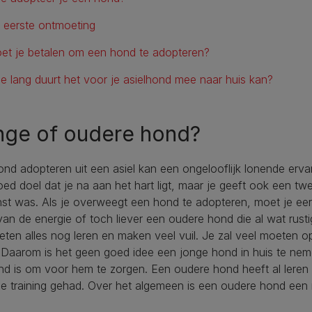
 eerste ontmoeting
et je betalen om een hond te adopteren?
e lang duurt het voor je asielhond mee naar huis kan?
nge of oudere hond?
nd adopteren uit een asiel kan een ongelooflijk lonende ervari
ed doel dat je na aan het hart ligt, maar je geeft ook een t
t was. Als je overweegt een hond te adopteren, moet je eerst
van de energie of toch liever een oudere hond die al wat rust
ten alles nog leren en maken veel vuil. Je zal veel moeten 
 Daarom is het geen goed idee een jonge hond in huis te neme
nd is om voor hem te zorgen. Een oudere hond heeft al ler
ge training gehad. Over het algemeen is een oudere hond ee