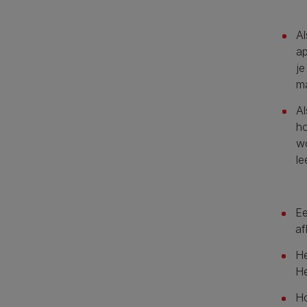
Al
a
je
m
Al
ho
wo
le
Ee
af
He
He
Ho