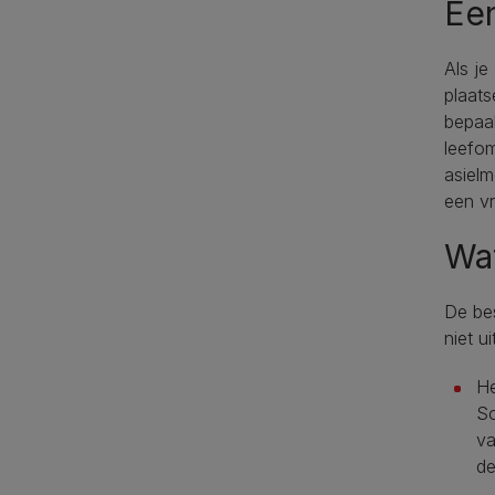
Een
Als je
plaats
bepaal
leefo
asiel
een vr
Wat
De bes
niet u
He
So
va
de