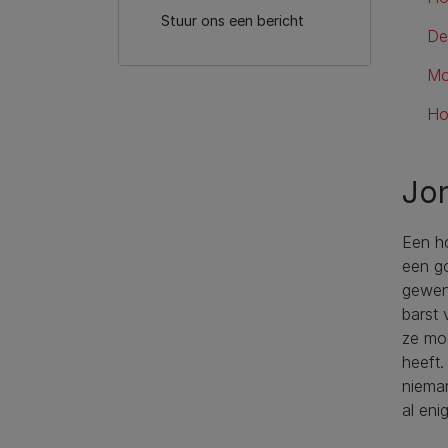
Stuur ons een bericht
De
Mo
Ho
Jo
Een ho
een go
gewens
barst 
ze moe
heeft.
niema
al eni