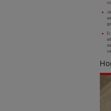
vo
Je
aa
ge
Er
ad
aa
va
Ho