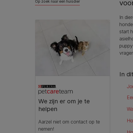
voor
Op zoek naar een huisdier
In die
honde
start 
asielh
puppy 
vragen
In di
Jo
Ee
We zijn er om je te
helpen
Wa
Ho
Aarzel niet om contact op te
nemen!
Ho