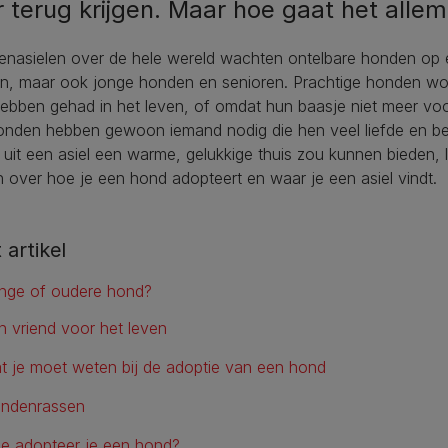
 terug krijgen. Maar hoe gaat het allema
renasielen over de hele wereld wachten ontelbare honden op 
n, maar ook jonge honden en senioren. Prachtige honden wo
hebben gehad in het leven, of omdat hun baasje niet meer voo
onden hebben gewoon iemand nodig die hen veel liefde en begr
uit een asiel een warme, gelukkige thuis zou kunnen bieden, 
 over hoe je een hond adopteert en waar je een asiel vindt.
t artikel
nge of oudere hond?
n vriend voor het leven
t je moet weten bij de adoptie van een hond
ndenrassen
e adopteer je een hond?