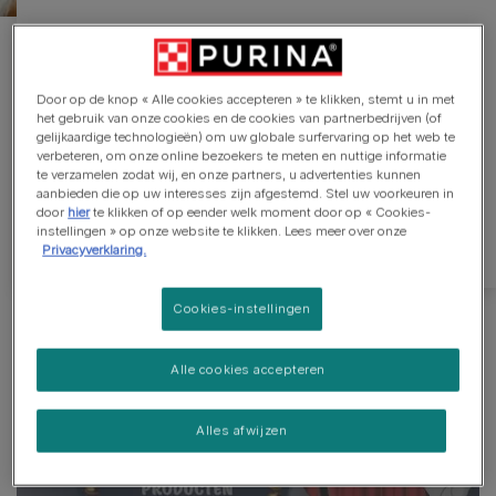
Profiteer van onze
promoties en ontdek
Door op de knop « Alle cookies accepteren » te klikken, stemt u in met
het gebruik van onze cookies en de cookies van partnerbedrijven (of
nieuwe producten
gelijkaardige technologieën) om uw globale surfervaring op het web te
verbeteren, om onze online bezoekers te meten en nuttige informatie
te verzamelen zodat wij, en onze partners, u advertenties kunnen
Ontdek onze exclusieve promoties en maak je
aanbieden die op uw interesses zijn afgestemd. Stel uw voorkeuren in
door
hier
te klikken of op eender welk moment door op « Cookies-
huisdier gelukkig.
instellingen » op onze website te klikken. Lees meer over onze
Privacyverklaring.
Cookies-instellingen
Alle cookies accepteren
Alles afwijzen