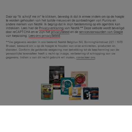
Door op “Ik schrijf me in” te klikken, bevestig ik dat ik ermee instem om op de hoogte
te worden gehouden van het laatste nieuws en de aanbiedingen van Purina en
andere merken van Nestlé. Ik begrijp dat ik mijn toestemming op elk ogenblik kan
intrekken. Lees hier de
Privacyverklaring
van Nestlé.** Deze website wordt beveiligd
door reCAPTCHA en er zijn het
privacybeleid
en de
servicevoorwaarden van Google
van toepassing.
Lees ons privacybeleid
.
**Uw gegevens worden in ons bestand Nestlé Belgilux NV, Birminghamstraat 221 – 1070
Brussel, bewaard om u op de hoogte te houden van onze activiteiten, producten en
diensten. Conform de geldende wetgeving met betrekking tot de bescherming van de
persoonlijke levenssfeer heeft u recht op inzage, verbetering of schrapping van uw
gegevens. Indien u van dit recht gebruik wil maken,
contacteer ons
.