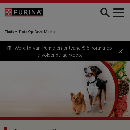
Skip to main content
Thuis
Trots Op Onze Merken
Word lid van Purina en ontvang € 5 korting op
je volgende aankoop.