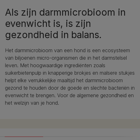
Als zijn darmmicrobioom in
evenwicht is, is zijn
gezondheid in balans.
Het darmmicrobioom van een hond is een ecosysteem
van biljoenen micro-organismen die in het darmstelsel
leven. Met hoogwaardige ingrediënten zoals
suikerbietenpulp in knapperige brokjes en malsere stukjes
Purina ONE®
helpt elke verrukkelijke maaltijd het darmmicrobioom
Hondenvoeding: Een
gezond te houden door de goede en slechte bacteriën in
gezonde keuze voor
evenwicht te brengen. Voor de algemene gezondheid en
het welzijn van je hond.
uw hond
Hoogwaardige voeding aangepast aan de specifieke
behoeften van jouw hond.