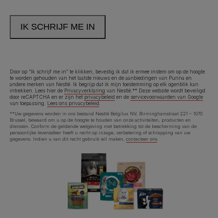
Neem contact met ons op
Bel ons:
02.529.54.54
Door op “Ik schrijf me in” te klikken, bevestig ik dat ik ermee instem om op de hoogte
te worden gehouden van het laatste nieuws en de aanbiedingen van Purina en
andere merken van Nestlé. Ik begrijp dat ik mijn toestemming op elk ogenblik kan
Legal (footer) (NL)
Toegankelijkheidsverklaring
Gebruiksvoorwaarden
intrekken. Lees hier de
Privacyverklaring
van Nestlé.** Deze website wordt beveiligd
door reCAPTCHA en er zijn het
privacybeleid
en de
servicevoorwaarden van Google
van toepassing.
Lees ons privacybeleid
.
Privacyverklaring
Cookies
**Uw gegevens worden in ons bestand Nestlé Belgilux NV, Birminghamstraat 221 – 1070
Brussel, bewaard om u op de hoogte te houden van onze activiteiten, producten en
diensten. Conform de geldende wetgeving met betrekking tot de bescherming van de
persoonlijke levenssfeer heeft u recht op inzage, verbetering of schrapping van uw
gegevens. Indien u van dit recht gebruik wil maken,
contacteer ons
.
©Reg. Trademark of Nestlé S.A.