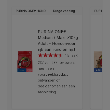
PURINA ONE®​ HOND
Droge voeding
PURINA ON
PURINA ONE®
Medium / Maxi >10kg
Adult - Hondenvoer
rijk aan rund en rijst
4.5
(237)
4.5
237 van 237 reviewers
van
heeft een
de
voorbeeldproduct
5
ontvangen of
sterren.
deelgenomen aan een
237
aanbieding
beoordelingen