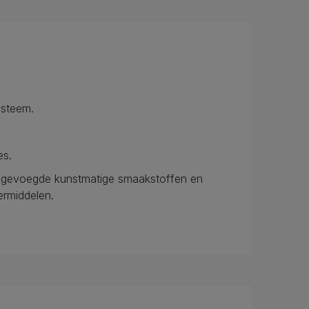
ysteem.
es.
egevoegde kunstmatige smaakstoffen en
rmiddelen.