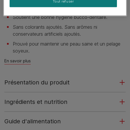
Tout refuser
Soutient des défenses naturelles fortes.
Soutient une bonne hygiène bucco-dentaire.
Sans colorants ajoutés. Sans arômes ni
conservateurs artificiels ajoutés.
Prouvé pour maintenir une peau saine et un pelage
soyeux.
En savoir plus
Présentation du produit
Ingrédients et nutrition
Guide d'alimentation