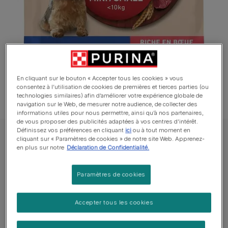
En cliquant sur le bouton « Accepter tous les cookies » vous
consentez à l’utilisation de cookies de premières et tierces parties (ou
technologies similaires) afin d’améliorer votre expérience globale de
navigation sur le Web, de mesurer notre audience, de collecter des
informations utiles pour nous permettre, ainsi qu’à nos partenaires,
de vous proposer des publicités adaptées à vos centres d’intérêt.
Définissez vos préférences en cliquant
ici
ou à tout moment en
Purina ONE® Chien Croquettes
cliquant sur « Paramètres de cookies » de notre site Web. Apprenez-
en plus sur notre
Déclaration de Confidentialité.
PURINA ONE® Mini/Small <10kg Adult -
Croquettes riches en bœuf et riz
Paramètres de cookies
Rédiger un avis
Accepter tous les cookies
Tailles disponibles​ :
1,5kg