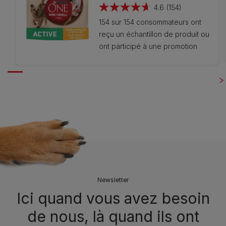
4.6
(154)
4.6
154 sur 154 consommateurs ont
sur
reçu un échantillon de produit ou
5
ont participé à une promotion
étoiles.
154
avis
Newsletter
Ici quand vous avez besoin
de nous, là quand ils ont