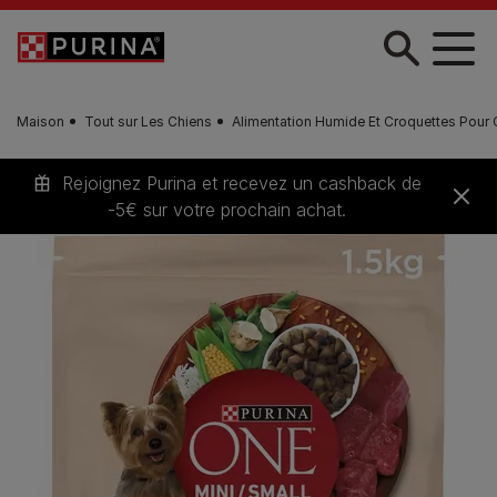
Skip to main content
Maison
Tout sur Les Chiens
Alimentation Humide Et Croquettes Pour 
Rejoignez Purina et recevez un cashback de
-5€ sur votre prochain achat.