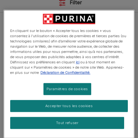
Filter
En cliquant sur le bouton « Accepter tous les cookies » vous
consentez à l’utilisation de cookies de premières et tierces parties (ou
technologies similaires) afin d’améliorer votre expérience globale de
Croquettes
navigation sur le Web, de mesurer notre audience, de collecter des
informations utiles pour nous permettre, ainsi qu’à nos partenaires,
PRO PLAN® Light Small & Mini
de vous proposer des publicités adaptées à vos centres d’intérêt.
Adult Dog Riche en Poulet
Définissez vos préférences en cliquant
ici
ou à tout moment en
cliquant sur « Paramètres de cookies » de notre site Web. Apprenez-
en plus sur notre
Déclaration de Confidentialité.
Paramètres de cookies
Accepter tous les cookies
Croquettes
PRO PLAN® Sensitive Digestion
Small & Mini Adult Dog Riche en
Tout refuser
Agneau