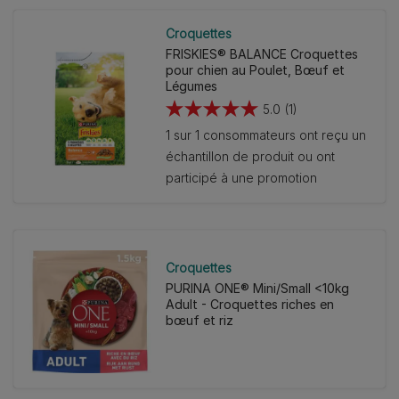
Croquettes
FRISKIES® BALANCE Croquettes
pour chien au Poulet, Bœuf et
Légumes
5.0
(1)
5.0
1 sur 1 consommateurs ont reçu un
sur
échantillon de produit ou ont
5
participé à une promotion
étoiles.
1
avis
Croquettes
PURINA ONE® Mini/Small <10kg
Adult - Croquettes riches en
bœuf et riz