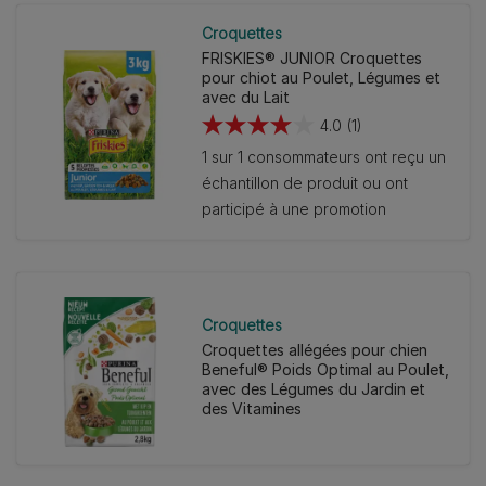
Croquettes
FRISKIES® JUNIOR Croquettes
pour chiot au Poulet, Légumes et
avec du Lait
4.0
(1)
4.0
1 sur 1 consommateurs ont reçu un
sur
échantillon de produit ou ont
5
participé à une promotion
étoiles.
1
avis
Croquettes
Croquettes allégées pour chien
Beneful® Poids Optimal au Poulet,
avec des Légumes du Jardin et
des Vitamines