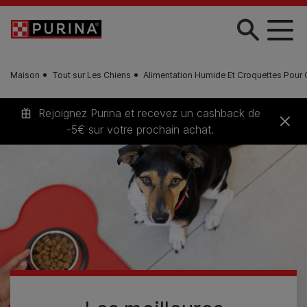
Skip to main content
Maison
Tout sur Les Chiens
Alimentation Humide Et Croquettes Pour 
Rejoignez Purina et recevez un cashback de
-5€ sur votre prochain achat.