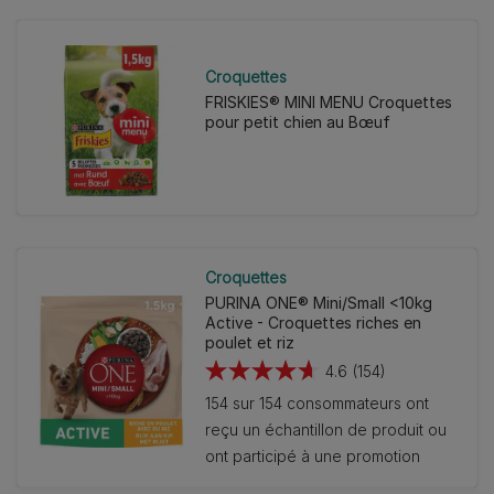
Croquettes
FRISKIES® MINI MENU Croquettes
pour petit chien au Bœuf
Croquettes
PURINA ONE® Mini/Small <10kg
Active - Croquettes riches en
poulet et riz
4.6
(154)
4.6
154 sur 154 consommateurs ont
sur
reçu un échantillon de produit ou
5
ont participé à une promotion
étoiles.
154