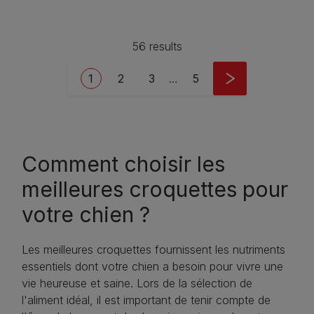
avis
56 results
Pagination
Current page
Page
Page
Last page
1
2
3
…
5
Comment choisir les
meilleures croquettes pour
votre chien ?
Les meilleures croquettes fournissent les nutriments
essentiels dont votre chien a besoin pour vivre une
vie heureuse et saine. Lors de la sélection de
l'aliment idéal, il est important de tenir compte de