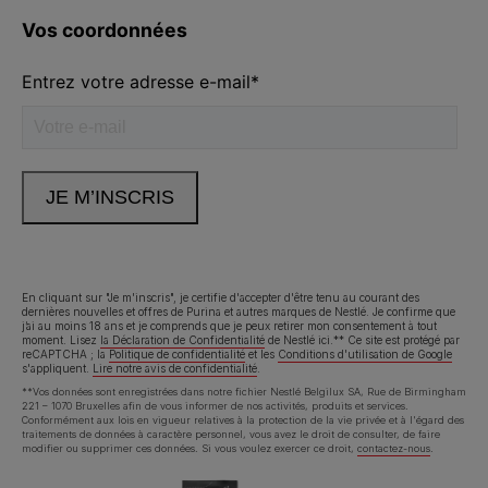
Volg ons
facebook
instagram
youtube
Neem contact met ons op
Appelez-nous:
02.529.54.54
En cliquant sur "Je m'inscris", je certifie d'accepter d'être tenu au courant des
dernières nouvelles et offres de Purina et autres marques de Nestlé. Je confirme que
j’ai au moins 18 ans et je comprends que je peux retirer mon consentement à tout
Déclaration d'accessibilité
Conditions d’utilisation
moment. Lisez
la Déclaration de Confidentialité
de Nestlé ici.** Ce site est protégé par
reCAPTCHA ; la
Politique de confidentialité
et les
Conditions d'utilisation de Google
s'appliquent.
Lire notre avis de confidentialité
.
Avis de confidentialité
Cookies
**Vos données sont enregistrées dans notre fichier Nestlé Belgilux SA, Rue de Birmingham
221 – 1070 Bruxelles afin de vous informer de nos activités, produits et services.
Conformément aux lois en vigueur relatives à la protection de la vie privée et à l'égard des
traitements de données à caractère personnel, vous avez le droit de consulter, de faire
modifier ou supprimer ces données. Si vous voulez exercer ce droit,
contactez-nous
.