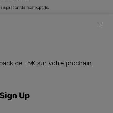
 inspiration de nos experts.
lusives de toutes nos marques.
notre communauté
back de -5€ sur votre prochain
eem contact met
Volg ons
ns op
facebook
instagram
youtube
ppelez-nous:
2.529.54.54