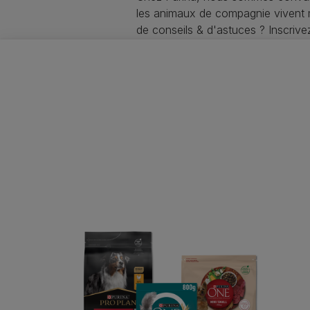
les animaux de compagnie vivent
de conseils & d'astuces ? Inscriv
soin de votre animal !
Purina
Choisir mon animal
Alimentation chat