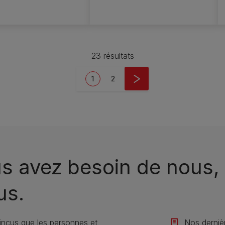
23 résultats
Current page
Page
1
2
s avez besoin de nous, 
us.
ncus que les personnes et
Nos derniè