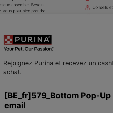
 mieux ensemble. Besoin
Conseils et
ez-vous pour bien prendre
Offres exc
Rejoignez 
Je m'inscris
Rejoignez Purina et recevez un cash
achat.
N
o
Alimentation chien
A
Prendre soin
0