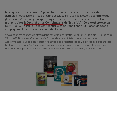
En cliquant sur "Je m'inscris", je certifie d'accepter d'être tenu au courant des
dernières nouvelles et offres de Purina et autres marques de Nestlé. Je confirme que
j’ai au moins 18 ans et je comprends que je peux retirer mon consentement à tout
moment. Lisez
la Déclaration de Confidentialité
de Nestlé ici.** Ce site est protégé par
reCAPTCHA ; la
Politique de confidentialité
et les
Conditions d'utilisation de Google
s'appliquent.
Lire notre avis de confidentialité
.
**Vos données sont enregistrées dans notre fichier Nestlé Belgilux SA, Rue de Birmingham
221 – 1070 Bruxelles afin de vous informer de nos activités, produits et services.
Conformément aux lois en vigueur relatives à la protection de la vie privée et à l'égard des
traitements de données à caractère personnel, vous avez le droit de consulter, de faire
modifier ou supprimer ces données. Si vous voulez exercer ce droit,
contactez-nous
.