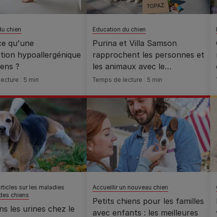
du chien
Education du chien
ce qu'une
Purina et Villa Samson
tion hypoallergénique
rapprochent les personnes et
ens ?
les animaux avec le
lancement de « Samson on
ecture : 5 min
Temps de lecture : 5 min
Wheels »
ticles sur les maladies
Accueillir un nouveau chien
des chiens
Petits chiens pour les familles
s les urines chez le
avec enfants : les meilleures