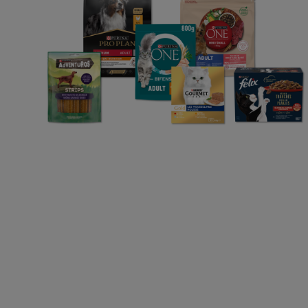
Choisir mon animal
Alimentation chat
Découvrez Purina
Déclaration d'accessibi
©Reg. Trademark of Nestlé S.A.