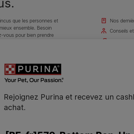
us.
ncus que les personnes et
Nos derniè
 mieux ensemble. Besoin
Conseils et
ez-vous pour bien prendre
Offres exc
Rejoignez 
Je m'inscris
Rejoignez Purina et recevez un cash
achat.
N
o