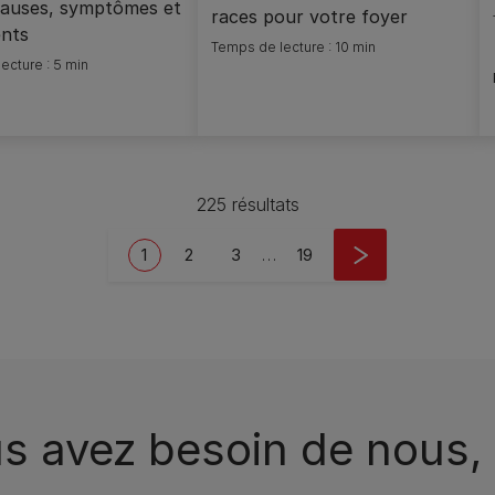
 causes, symptômes et
races pour votre foyer
ents
Temps de lecture : 10 min
ecture : 5 min
225 résultats
Current page
Page
Page
Last page
1
2
3
…
19
s avez besoin de nous, 