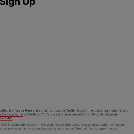
facebook
instagram
youtube
ppelez-nous:
2.529.54.54
itions d’utilisation
Avis de confidentialité
Cookies
uvelles et offres de Purina et autres marques de Nestlé. Je confirme que j’ai au moins 18 ans
e Confidentialité
de Nestlé ici.** Ce site est protégé par reCAPTCHA ; la
Politique de
dentialité
.
1070 Bruxelles afin de vous informer de nos activités, produits et services. Conformément aux
à caractère personnel, vous avez le droit de consulter, de faire modifier ou supprimer ces