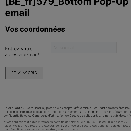
Alimentation chien
A
Prendre soin
0
Nos engagements
lité
Déclaration d'accessibilité
Cond
En cliquant sur "Je m'inscris", je certifie d'accepter d'être tenu au courant des dernières no
et je comprends que je peux retirer mon consentement à tout moment. Lisez
la Déclaration d
confidentialité
et les
Conditions d'utilisation de Google
s'appliquent.
Lire notre avis de confi
**Vos données sont enregistrées dans notre fichier Nestlé Belgilux SA, Rue de Birmingham 221 – 
lois en vigueur relatives à la protection de la vie privée et à l'égard des traitements de données 
données. Si vous voulez exercer ce droit,
contactez-nous
.