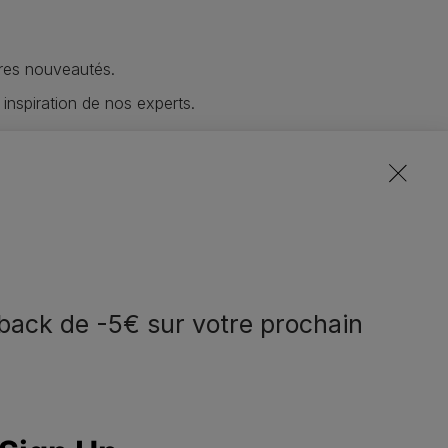
res nouveautés.
 inspiration de nos experts.
lusives de tout nos marques.
notre communauté
back de -5€ sur votre prochain
eem contact met
Volg ons
ns op