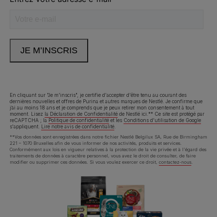
facebook
instagram
youtube
Neem contact met ons op
Appelez-nous:
02.529.54.54
En cliquant sur "Je m'inscris", je certifie d'accepter d'être tenu au courant des
dernières nouvelles et offres de Purina et autres marques de Nestlé. Je confirme que
j’ai au moins 18 ans et je comprends que je peux retirer mon consentement à tout
Déclaration d'accessibilité
Conditions d’utilisation
moment. Lisez
la Déclaration de Confidentialité
de Nestlé ici.** Ce site est protégé par
reCAPTCHA ; la
Politique de confidentialité
et les
Conditions d'utilisation de Google
s'appliquent.
Lire notre avis de confidentialité
.
Avis de confidentialité
Cookies
**Vos données sont enregistrées dans notre fichier Nestlé Belgilux SA, Rue de Birmingham
221 – 1070 Bruxelles afin de vous informer de nos activités, produits et services.
Conformément aux lois en vigueur relatives à la protection de la vie privée et à l'égard des
traitements de données à caractère personnel, vous avez le droit de consulter, de faire
modifier ou supprimer ces données. Si vous voulez exercer ce droit,
contactez-nous
.