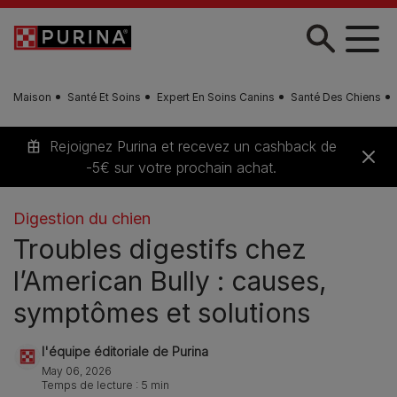
Skip to main content
Maison
Santé Et Soins
Expert En Soins Canins
Santé Des Chiens
Rejoignez Purina et recevez un cashback de
-5€ sur votre prochain achat.
Digestion du chien
Troubles digestifs chez
l’American Bully : causes,
symptômes et solutions
l'équipe éditoriale de Purina
May 06, 2026
Temps de lecture : 5 min