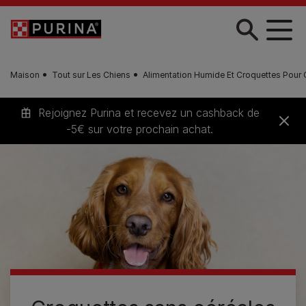
Skip to main content
Maison
Tout sur Les Chiens
Alimentation Humide Et Croquettes Pour 
Rejoignez Purina et recevez un cashback de
-5€ sur votre prochain achat.