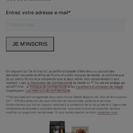
Volg ons
facebook
instagram
youtube
Neem contact met ons op
Appelez-nous:
02.529.54.54
En cliquant sur "Je m'inscris", je certifie d'accepter d'être tenu au courant des
dernières nouvelles et offres de Purina et autres marques de Nestlé. Je confirme que
j’ai au moins 18 ans et je comprends que je peux retirer mon consentement à tout
Déclaration d'accessibilité
Conditions d’utilisation
moment. Lisez
la Déclaration de Confidentialité
de Nestlé ici.** Ce site est protégé par
reCAPTCHA ; la
Politique de confidentialité
et les
Conditions d'utilisation de Google
s'appliquent.
Lire notre avis de confidentialité
.
Avis de confidentialité
Cookies
**Vos données sont enregistrées dans notre fichier Nestlé Belgilux SA, Rue de Birmingham
221 – 1070 Bruxelles afin de vous informer de nos activités, produits et services.
Conformément aux lois en vigueur relatives à la protection de la vie privée et à l'égard des
traitements de données à caractère personnel, vous avez le droit de consulter, de faire
modifier ou supprimer ces données. Si vous voulez exercer ce droit,
contactez-nous
.