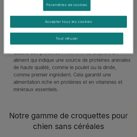
douces ou les pois, pour fournir l'énergie dont votre
Paramètres de cookies
chien a besoin.
Formules adaptées :
Le meilleur choix de croquettes
Accepter tous les cookies
dépend de l'âge
, de la race, de la taille et du niveau
d'activité. Nous proposons même des formules de
Tout refuser
croquettes chiot.
Qualité des protéines :
Recherchez toujours un
aliment qui indique une source de protéines animales
de haute qualité, comme le poulet ou la dinde,
comme premier ingrédient. Cela garantit une
alimentation riche en protéines et en vitamines et
minéraux essentiels.
Notre gamme de croquettes pour
chien sans céréales