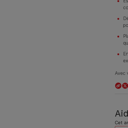
Es
co
Dé
po
Pl
qu
En
ex
Avec v
Aid
Cet ar