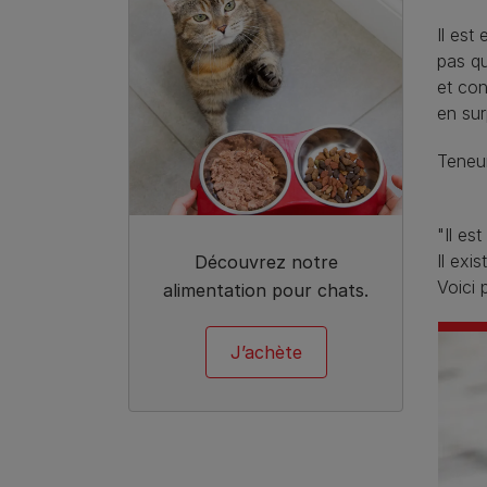
Il est
pas qu
et con
en sur
Teneur
"Il es
Il exi
Découvrez notre
Voici 
alimentation pour chats.
J’achète