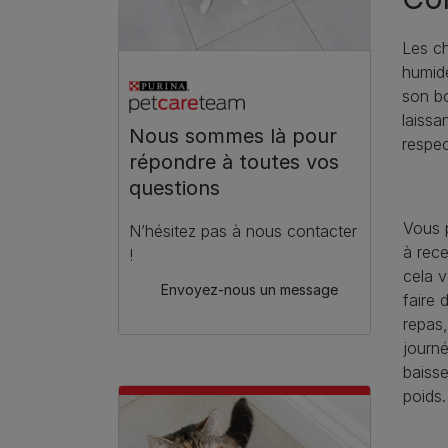
Les ch
humide
son bo
laissa
Nous sommes là pour
respec
répondre à toutes vos
questions
Vous 
N’hésitez pas à nous contacter
à rece
!
cela 
Envoyez-nous un message
faire 
repas,
journé
baisse
poids.