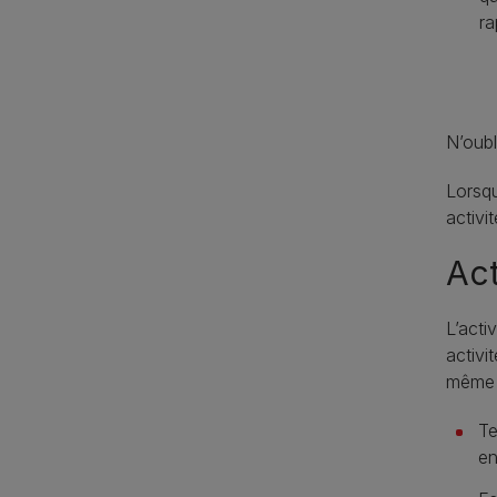
ra
N’oubl
Lorsqu
activi
Act
L’acti
activi
même 
Te
en