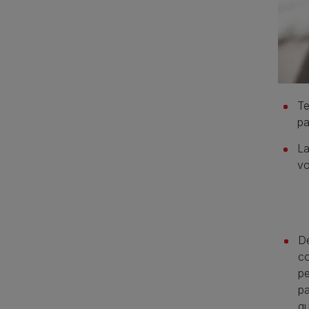
Te
pa
La
vo
De
co
pe
pa
qu