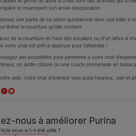
calader et griffer un arbre à chats sont des activités qui offr
nquérir et nourrissent son envie d’exploration.
posez une partie de sa ration quotidienne dans une balle à nour
ur libérer la nourriture qu’elle contient.
acez de la nourriture en haut des escaliers ou d'un arbre à cha
e votre chat est prêt à déployer pour l’atteindre !
visagez des possibilités pour permettre à votre chat d’explor
térieur, un jardin clôturé ou une courte promenade en laisse 
otre aide, votre chat d'intérieur sera aussi heureux, sain et pl
ez-nous à améliorer Purina
ticle vous a-t-il été utile ?