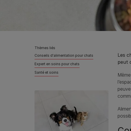
Thèmes liés
Les ch
Conseils d'alimentation pour chats
peut 
Expert en soins pour chats
Santé et soins
Même s
l’espa
peuven
comme 
Alimen
possib
Com