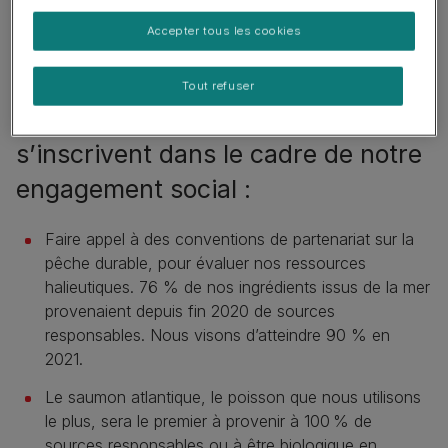
Accepter tous les cookies
Tout refuser
Voici quelques actions qui
s’inscrivent dans le cadre de notre
engagement social :
Faire appel à des conventions de partenariat sur la
pêche durable, pour évaluer nos ressources
halieutiques. 76 % de nos ingrédients issus de la mer
provenaient depuis fin 2020 de sources
responsables. Nous visons d’atteindre 90 % en
2021.
Le saumon atlantique, le poisson que nous utilisons
le plus, sera le premier à provenir à 100 % de
sources responsables ou à être biologique en