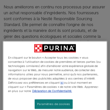
Nous améliorons en continu nos processus pour assurer
un achat responsable d'ingrédients. Nos fournisseurs
sont conformes à la Nestlé Responsible Sourcing
Standard. Elle permet de connaître l’origine de nos
ingrédients et la manière dont ils sont produits, et de
gérer des questions écologiques et sociales comme la
déforestation, les droits de l’homme et le bien-être
animal. Grâce à des achats responsables, nous pouvons
avoir une influence positive sur les communautés dans
En cliquant sur le bouton « Accepter tous les cookies » vous
lesquelles nous sommes actifs.
consentez à l’utilisation de cookies de premières et tierces parties (ou
technologies similaires) afin d’améliorer votre expérience globale de
navigation sur le Web, de mesurer notre audience, de collecter des
informations utiles pour nous permettre, ainsi qu’à nos partenaires,
de vous proposer des publicités adaptées à vos centres d’intérêt.
Définissez vos préférences en cliquant
ici
ou à tout moment en
cliquant sur « Paramètres de cookies » de notre site Web. Apprenez-
en plus sur notre
Déclaration de Confidentialité.
Paramètres de cookies