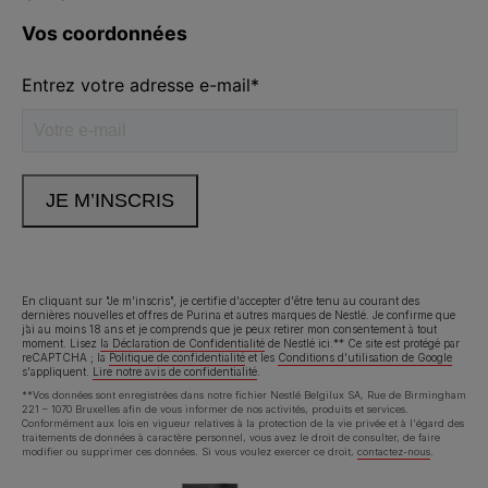
En cliquant sur "Je m'inscris", je certifie d'accepter d'être tenu au courant des
dernières nouvelles et offres de Purina et autres marques de Nestlé. Je confirme que
j’ai au moins 18 ans et je comprends que je peux retirer mon consentement à tout
moment. Lisez
la Déclaration de Confidentialité
de Nestlé ici.** Ce site est protégé par
reCAPTCHA ; la
Politique de confidentialité
et les
Conditions d'utilisation de Google
s'appliquent.
Lire notre avis de confidentialité
.
**Vos données sont enregistrées dans notre fichier Nestlé Belgilux SA, Rue de Birmingham
221 – 1070 Bruxelles afin de vous informer de nos activités, produits et services.
Conformément aux lois en vigueur relatives à la protection de la vie privée et à l'égard des
traitements de données à caractère personnel, vous avez le droit de consulter, de faire
modifier ou supprimer ces données. Si vous voulez exercer ce droit,
contactez-nous
.