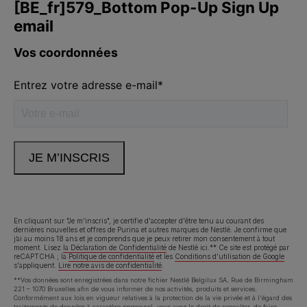
En cliquant sur "Je m'inscris", je certifie d'accepter d'être tenu au courant des
dernières nouvelles et offres de Purina et autres marques de Nestlé. Je confirme que
j’ai au moins 18 ans et je comprends que je peux retirer mon consentement à tout
moment. Lisez
la Déclaration de Confidentialité
de Nestlé ici.** Ce site est protégé par
reCAPTCHA ; la
Politique de confidentialité
et les
Conditions d'utilisation de Google
s'appliquent.
Lire notre avis de confidentialité
.
**Vos données sont enregistrées dans notre fichier Nestlé Belgilux SA, Rue de Birmingham
221 – 1070 Bruxelles afin de vous informer de nos activités, produits et services.
Conformément aux lois en vigueur relatives à la protection de la vie privée et à l'égard des
traitements de données à caractère personnel, vous avez le droit de consulter, de faire