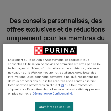
Des conseils personnalisés, des
offres exclusives et de réductions
uniquement pour les membres du
Club Purina.
En cliquant sur le bouton « Accepter tous les cookies » vous
consentez à l’utilisation de cookies de premières et tierces parties (ou
technologies similaires) afin d’améliorer votre expérience globale de
navigation sur le Web, de mesurer notre audience, de collecter des
informations utiles pour nous permettre, ainsi qu’à nos partenaires,
de vous proposer des publicités adaptées à vos centres d’intérêt.
Définissez vos préférences en cliquant
ici
ou à tout moment en
cliquant sur « Paramètres de cookies » de notre site Web. Apprenez-
Articles
en plus sur notre
Déclaration de Confidentialité.
Paramètres de cookies