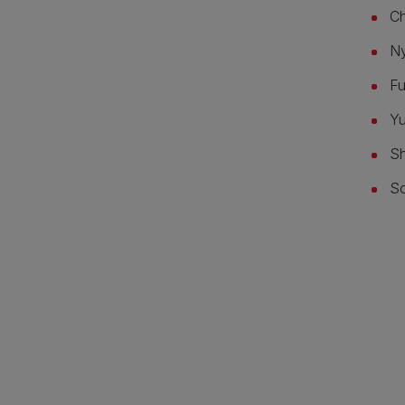
Ch
Ny
Fu
Yu
Sh
So