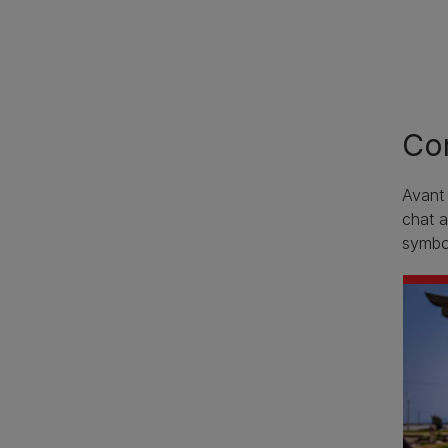
Con
Avant 
chat a
symbol