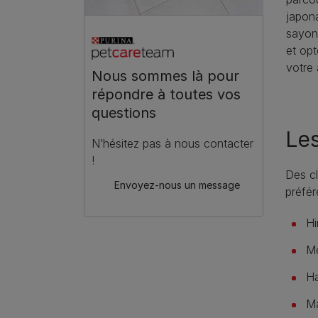
japona
sayon
et op
votre 
Nous sommes là pour
répondre à toutes vos
questions
Les
N’hésitez pas à nous contacter
!
Des cl
Envoyez-nous un message
préfér
Hi
Me
Ha
Ma