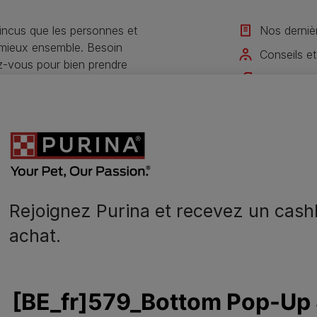
ncus que les personnes et
Nos derniè
 mieux ensemble. Besoin
Conseils et
ez-vous pour bien prendre
Offres exc
Rejoignez 
Je m'inscris
Rejoignez Purina et recevez un cash
achat.
N
o