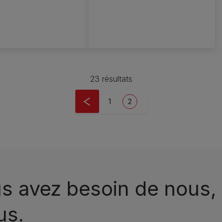
23 résultats
Page
Current page
1
2
s avez besoin de nous, 
us.