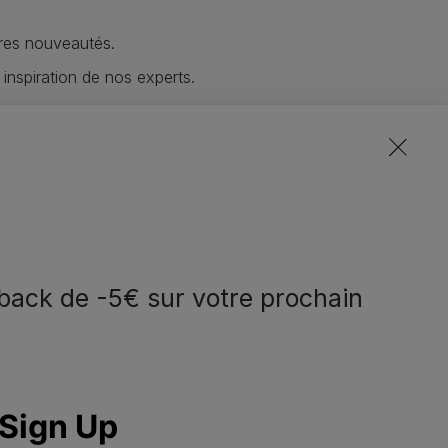
res nouveautés.
 inspiration de nos experts.
lusives de toutes nos marques.
notre communauté
back de -5€ sur votre prochain
eem contact met
Volg ons
ns op