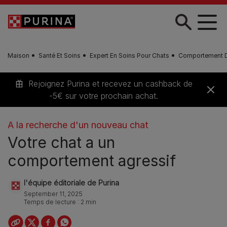
Skip to main content
Maison
Santé Et Soins
Expert En Soins Pour Chats
Comportement D
Rejoignez Purina et recevez un cashback de
-5€ sur votre prochain achat.
A la recherche d'un nouveau chat
Votre chat a un
comportement agressif
l'équipe éditoriale de Purina
September 11, 2025
Temps de lecture : 2 min