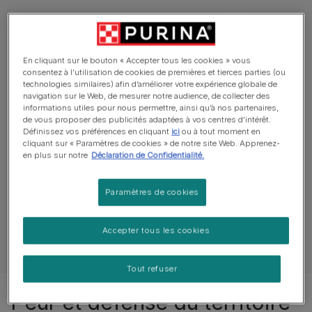
FELIX
Alimentation humide
Gelée
PURINA ONE
En cliquant sur le bouton « Accepter tous les cookies » vous
FELIX® TENDRES
consentez à l’utilisation de cookies de premières et tierces parties (ou
EFFILES Junior
technologies similaires) afin d’améliorer votre expérience globale de
navigation sur le Web, de mesurer notre audience, de collecter des
Sélection aux Viandes
informations utiles pour nous permettre, ainsi qu’à nos partenaires,
et aux Poissons en
de vous proposer des publicités adaptées à vos centres d’intérêt.
Définissez vos préférences en cliquant
ici
ou à tout moment en
Gelée
cliquant sur « Paramètres de cookies » de notre site Web. Apprenez-
5.0
(5)
en plus sur notre
Déclaration de Confidentialité.
5.0
5 sur 5 consommateurs
sur
ont reçu un échantillon
5
Paramètres de cookies
de produit ou ont
étoiles.
participé à une promotion
5
Accepter tous les cookies
avis
12455695
12297822
Tout refuser
Peur et défense du territoire