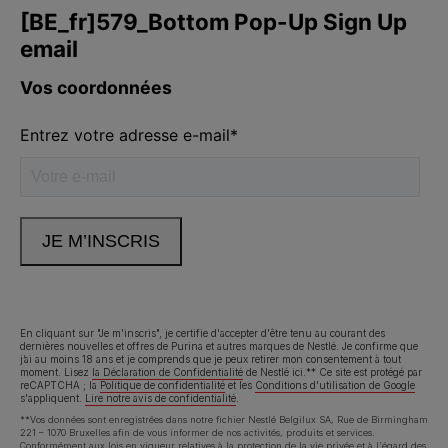
Volg ons
facebook
instagram
youtube
Neem contact met ons op
Appelez-nous:
02.529.54.54
En cliquant sur "Je m'inscris", je certifie d'accepter d'être tenu au courant des
dernières nouvelles et offres de Purina et autres marques de Nestlé. Je confirme que
j’ai au moins 18 ans et je comprends que je peux retirer mon consentement à tout
Déclaration d'accessibilité
Conditions d’utilisation
moment. Lisez
la Déclaration de Confidentialité
de Nestlé ici.** Ce site est protégé par
reCAPTCHA ; la
Politique de confidentialité
et les
Conditions d'utilisation de Google
s'appliquent.
Lire notre avis de confidentialité
.
Avis de confidentialité
Cookies
**Vos données sont enregistrées dans notre fichier Nestlé Belgilux SA, Rue de Birmingham
221 – 1070 Bruxelles afin de vous informer de nos activités, produits et services.
Conformément aux lois en vigueur relatives à la protection de la vie privée et à l'égard des