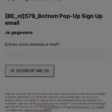
Purina
Volg ons
facebook
instagram
youtube
Neem contact met ons op
Bel ons:
02.529.54.54
Door op “Ik schrijf me in” te klikken, bevestig ik dat ik ermee instem om op de hoogte
te worden gehouden van het laatste nieuws en de aanbiedingen van Purina en
andere merken van Nestlé. Ik begrijp dat ik mijn toestemming op elk ogenblik kan
Legal (footer) (NL)
Toegankelijkheidsverklaring
Gebruiksvoorwaarden
intrekken. Lees hier de
Privacyverklaring
van Nestlé.** Deze website wordt beveiligd
door reCAPTCHA en er zijn het
privacybeleid
en de
servicevoorwaarden van Google
van toepassing.
Lees ons privacybeleid
.