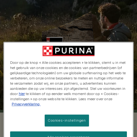
Door op de knop « Alle cookies accepteren » te klikken, stemt u in met
het gebruik van onze cookies en de cookies van partnerbedrijven (of
gelijkaardige technologieën) om uw globale surfervaring op het web te
verbeteren, om onze online bezoekers te meten en nuttige informatie
te verzamelen zodat wij, en onze partners, u advertenties kunnen
aanbieden die op uw interesses zijn afgestemd. Stel uw voorkeuren in
door
hier
te klikken of op eender welk moment door op « Cookies-
instellingen » op onze website te klikken. Lees meer over onze
Privacyverklaring.
Cookies-instellingen
Honden houden van avontuur.​