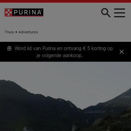
Skip to main content
Thuis
Adventuros
Word lid van Purina en ontvang € 5 korting op
je volgende aankoop.