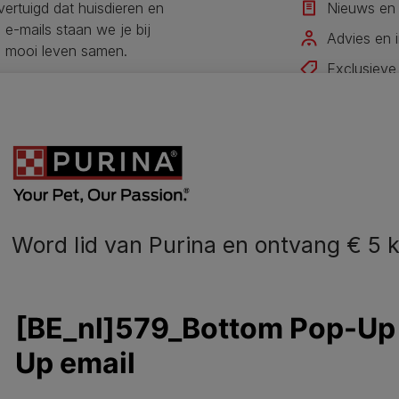
overtuigd dat huisdieren en
Nieuws en 
e-mails staan we je bij
Advies en i
n mooi leven samen.
Exclusieve
Ontvang on
Ik schrijf me
Word lid van Purina en ontvang € 5 k
N
o
dier
Hondenvoer
B
Gezondheid en Verzorging