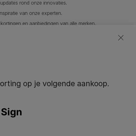
updates rond onze innovaties.
nspiratie van onze experten.
 kortingen en aanbiedingen van alle merken.
ze nieuwsbrieven
 in
orting op je volgende aankoop.
eem contact met
Volg ons
ns op
facebook
instagram
youtube
el ons:
02.529.54.54