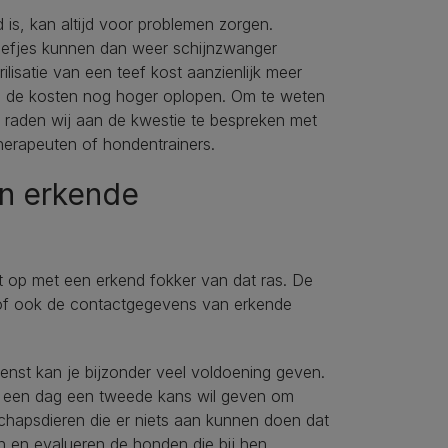
d is, kan altijd voor problemen zorgen.
eefjes kunnen dan weer schijnzwanger
ilisatie van een teef kost aanzienlijk meer
nen de kosten nog hoger oplopen. Om te weten
u, raden wij aan de kwestie te bespreken met
herapeuten of hondentrainers.
en erkende
ct op met een erkend fokker van dat ras. De
n of ook de contactgegevens van erkende
ienst kan je bijzonder veel voldoening geven.
op een dag een tweede kans wil geven om
schapsdieren die er niets aan kunnen doen dat
n en evalueren de honden die bij hen