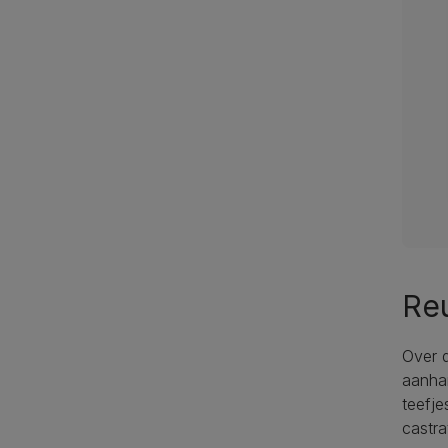
Reu
Over d
aanhan
teefje
castra