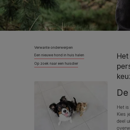
Verwante onderwerpen
Het 
Een nieuwe hond in huis halen
Op zoek naar een huisdier
per
keu
De 
Het is
Kies j
deel u
overw