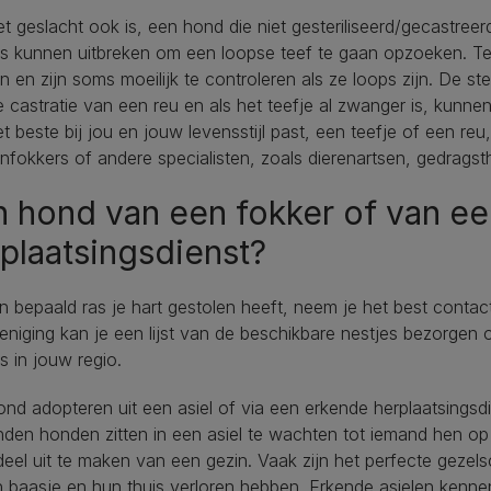
t geslacht ook is, een hond die niet gesteriliseerd/gecastreer
es kunnen uitbreken om een loopse teef te gaan opzoeken. T
 en zijn soms moeilijk te controleren als ze loops zijn. De ster
 castratie van een reu en als het teefje al zwanger is, kun
t beste bij jou en jouw levensstijl past, een teefje of een re
fokkers of andere specialisten, zoals dierenartsen, gedragst
 hond van een fokker of van e
plaatsingsdienst?
n bepaald ras je hart gestolen heeft, neem je het best conta
eniging kan je een lijst van de beschikbare nestjes bezorge
s in jouw regio.
nd adopteren uit een asiel of via een erkende herplaatsingsd
nden honden zitten in een asiel te wachten tot iemand hen 
eel uit te maken van een gezin. Vaak zijn het perfecte gezel
 baasje en hun thuis verloren hebben. Erkende asielen kenne