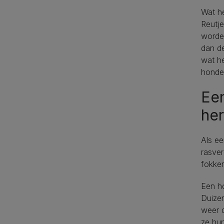
Wat he
Reutj
worden
dan de
wat he
honden
Een
her
Als ee
rasver
fokker
Een ho
Duize
weer d
ze hun