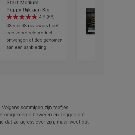
Start Medium
Start Lar
Puppy Rijk aan Kip
Puppy Rij
4.8
(68)
4.8
4.6
68 van 68 reviewers heeft
18 van 18 r
van
van
een voorbeeldproduct
een voorbe
de
de
ontvangen of deelgenomen
ontvangen
5
5
aan een aanbieding
aan een aa
sterren.
sterren.
68
18
beoordelingen
beoordelin
12272200
. Volgens sommigen zijn teefjes
 het omgekeerde beweren en zeggen dat
gd dat ze agressiever zijn, maar weet dat