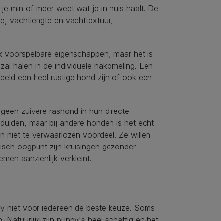
 je min of meer weet wat je in huis haalt. De
te, vachtlengte en vachttextuur,
k voorspelbare eigenschappen, maar het is
zal halen in de individuele nakomeling. Een
beeld een heel rustige hond zijn of ook een
een zuivere rashond in hun directe
duiden, maar bij andere honden is het echt
n niet te verwaarlozen voordeel. Ze willen
tisch oogpunt zijn kruisingen gezonder
men aanzienlijk verkleint.
py niet voor iedereen de beste keuze. Soms
 Natuurlijk zijn puppy's heel schattig en het