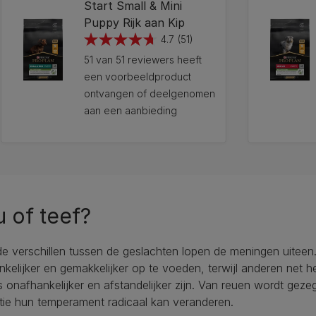
Start Small & Mini
Puppy Rijk aan Kip
4.7
(51)
4.7
51 van 51 reviewers heeft
van
een voorbeeldproduct
de
ontvangen of deelgenomen
5
aan een aanbieding
sterren.
51
beoordelingen
12272382
12272214
 of teef?
e verschillen tussen de geslachten lopen de meningen uiteen
kelijker en gemakkelijker op te voeden, terwijl anderen net
s onafhankelijker en afstandelijker zijn. Van reuen wordt geze
tie hun temperament radicaal kan veranderen.