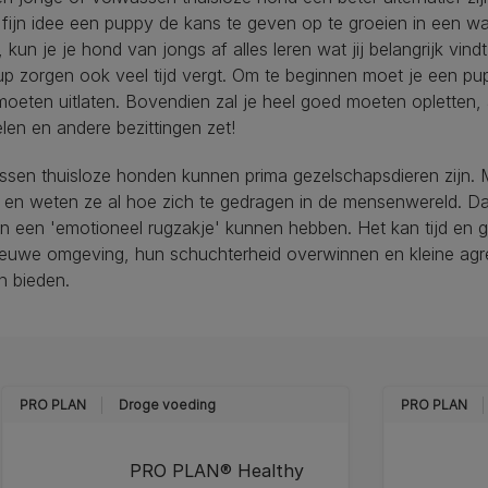
 fijn idee een puppy de kans te geven op te groeien in een war
 kun je je hond van jongs af alles leren wat jij belangrijk vind
p zorgen ook veel tijd vergt. Om te beginnen moet je een pup 
oeten uitlaten. Bovendien zal je heel goed moeten opletten, als 
en en andere bezittingen zet!
ssen thuisloze honden kunnen prima gezelschapsdieren zijn. 
 en weten ze al hoe zich te gedragen in de mensenwereld. D
n een 'emotioneel rugzakje' kunnen hebben. Het kan tijd en 
ieuwe omgeving, hun schuchterheid overwinnen en kleine agre
n bieden.
PRO PLAN
Droge voeding
PRO PLAN
PRO PLAN® Healthy