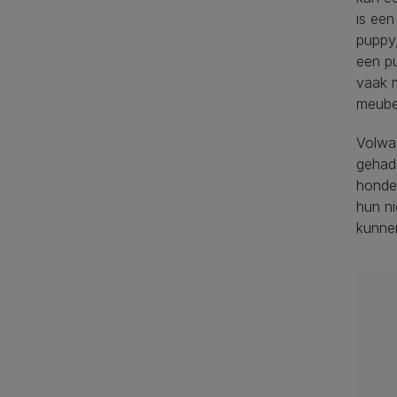
is een
puppy,
een pu
vaak m
meubel
Volwa
gehad
honde
hun n
kunne