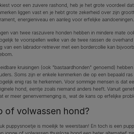
 kiest voor een zuivere rashond, heb je het grote voordeel dat
merken liggen vast en je hebt grote zekerheid over zijn groot
ament, energieniveau en aanleg voor erfelijke aandoeningen.
ingen van twee raszuivere honden hebben in mindere mate oo
ogelijk te voorspellen welke van de twee rassen de overhand 
ng van een labrador-retriever met een bordercollie kan bijvoor
iebom.
leidbare kruisingen (ook "bastaardhonden" genoemd) hebben g
ders. Soms zijn er enkele kenmerken die op een bepaald ras 
ogelijk enig ras te herkennen. Voor sommige mensen is dat ee
iginele hond, eentje zoals niemand anders heeft. Vanuit gene
t er meer genenvermenging is, wat de kans op erfelijke proble
p of volwassen hond?
uk puppysnoetje is moeilijk te weerstaan! En toch is een pup
n jonge of volwassen thuisloze hond een beter alternatief zijn.