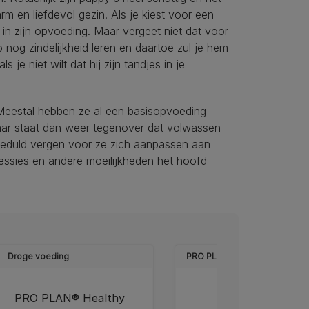
m en liefdevol gezin. Als je kiest voor een
t in zijn opvoeding. Maar vergeet niet dat voor
nog zindelijkheid leren en daartoe zul je hem
je niet wilt dat hij zijn tandjes in je
Meestal hebben ze al een basisopvoeding
aar staat dan weer tegenover dat volwassen
geduld vergen voor ze zich aanpassen aan
ssies en andere moeilijkheden het hoofd
Droge voeding
PRO PLAN
Droge voedin
PRO PLAN® Healthy
PRO PLAN