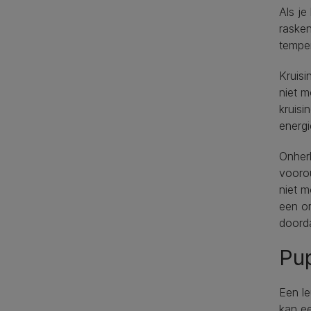
Als je
rasken
temper
Kruis
niet m
kruisi
energ
Onher
voorou
niet m
een or
doorda
Pu
Een le
kan ee