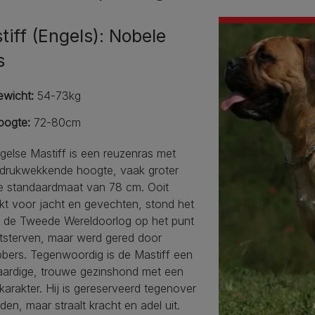
tiff (Engels): Nobele
s
ewicht:
54-73kg
oogte:
72-80cm
gelse Mastiff is een reuzenras met
ndrukwekkende hoogte, vaak groter
e standaardmaat van 78 cm. Ooit
kt voor jacht en gevechten, stond het
a de Tweede Wereldoorlog op het punt
itsterven, maar werd gered door
bbers. Tegenwoordig is de Mastiff een
aardige, trouwe gezinshond met een
 karakter. Hij is gereserveerd tegenover
en, maar straalt kracht en adel uit.