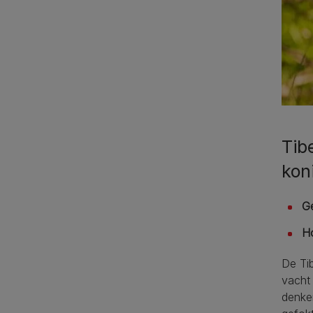
Tib
kon
G
H
De Ti
vacht 
denke