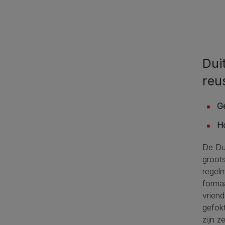
Dui
reu
G
H
De Du
groot
regel
formaa
vriend
gefokt
zijn 