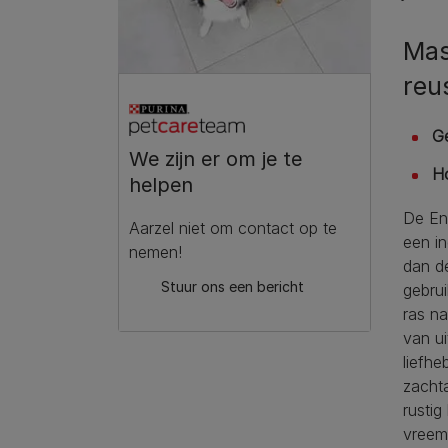
Mas
reu
G
We zijn er om je te
H
helpen
De En
Aarzel niet om contact op te
een i
nemen!
dan d
Stuur ons een bericht
gebrui
ras n
van u
liefhe
zacht
rustig
vreemd