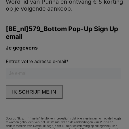
Word lid van Purina en ontvang € 5 korting
op je volgende aankoop.
Purina
Volg ons
facebook
instagram
youtube
Neem contact met ons op
Bel ons:
02.529.54.54
Door op “Ik schrijf me in” te klikken, bevestig ik dat ik ermee instem om op de hoogte
te worden gehouden van het laatste nieuws en de aanbiedingen van Purina en
andere merken van Nestlé. Ik begrijp dat ik mijn toestemming op elk ogenblik kan
Legal (footer) (NL)
Toegankelijkheidsverklaring
Gebruiksvoorwaarden