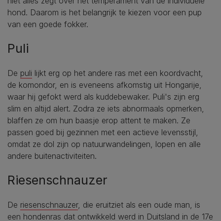
niet alles zegt over het temperament van de individuele
hond. Daarom is het belangrijk te kiezen voor een pup
van een goede fokker.
Puli
De
puli
lijkt erg op het andere ras met een koordvacht,
de komondor, en is eveneens afkomstig uit Hongarije,
waar hij gefokt werd als kuddebewaker. Puli's zijn erg
slim en altijd alert. Zodra ze iets abnormaals opmerken,
blaffen ze om hun baasje erop attent te maken. Ze
passen goed bij gezinnen met een actieve levensstijl,
omdat ze dol zijn op natuurwandelingen, lopen en alle
andere buitenactiviteiten.
Riesenschnauzer
De
riesenschnauzer
, die eruitziet als een oude man, is
een hondenras dat ontwikkeld werd in Duitsland in de 17e