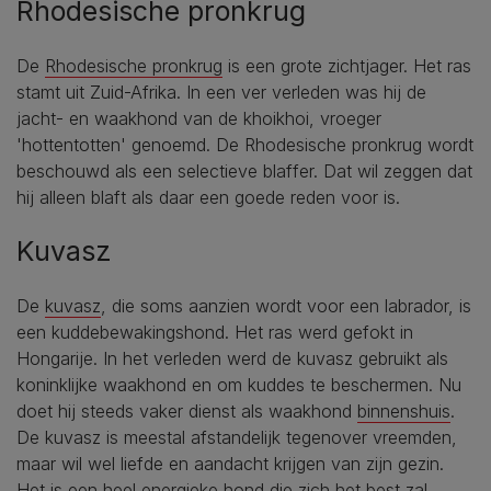
Rhodesische pronkrug
De
Rhodesische pronkrug
is een grote zichtjager. Het ras
stamt uit Zuid-Afrika. In een ver verleden was hij de
jacht- en waakhond van de khoikhoi, vroeger
'hottentotten' genoemd. De Rhodesische pronkrug wordt
beschouwd als een selectieve blaffer. Dat wil zeggen dat
hij alleen blaft als daar een goede reden voor is.
Kuvasz
De
kuvasz
, die soms aanzien wordt voor een labrador, is
een kuddebewakingshond. Het ras werd gefokt in
Hongarije. In het verleden werd de kuvasz gebruikt als
koninklijke waakhond en om kuddes te beschermen. Nu
doet hij steeds vaker dienst als waakhond
binnenshuis
.
De kuvasz is meestal afstandelijk tegenover vreemden,
maar wil wel liefde en aandacht krijgen van zijn gezin.
Het is een heel energieke hond die zich het best zal