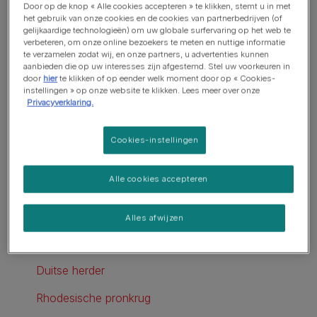
Door op de knop « Alle cookies accepteren » te klikken, stemt u in met
het gebruik van onze cookies en de cookies van partnerbedrijven (of
Aanvalshonden
gelijkaardige technologieën) om uw globale surfervaring op het web te
verbeteren, om onze online bezoekers te meten en nuttige informatie
Waakhonden
te verzamelen zodat wij, en onze partners, u advertenties kunnen
aanbieden die op uw interesses zijn afgestemd. Stel uw voorkeuren in
De 10 beste waakhondenrassen
door
hier
te klikken of op eender welk moment door op « Cookies-
instellingen » op onze website te klikken. Lees meer over onze
Privacyverklaring.
Komondor
Dobermann
Cookies-instellingen
Bullmastiff
Alle cookies accepteren
Rottweiler
Puli
Alles afwijzen
Riesenschnauzer
Duitse herder
Rhodesische pronkrug