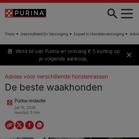
Skip to main content
Thuis
Gezondheid En Verzorging
Expert In Hondenverzorging
Advi
Word lid van Purina en ontvang € 5 korting op
je volgende aankoop.
Advies voor verschillende hondenrassen
De beste waakhonden
Purina redactie
juli 15, 2026
leestijd: 5 min