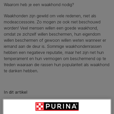
Waarom heb je een waakhond nodig?
Waakhonden zijn gewild om vele redenen, niet als
modeaccessoire. Zo mogen ze ook niet beschouwd
worden! Veel mensen willen een goede waakhond,
omdat ze zichzelf willen beschermen, hun eigendom
willen beschermen of gewoon willen weten wanneer er
iemand aan de deur is. Sommige waakhondenrassen
hebben een negatieve reputatie, maar het zijn net hun
temperament en hun vermogen om beschermend op te
treden waaraan die rassen hun populariteit als waakhond
te danken hebben.
In dit artikel
Wat zijn waakhonden?
Erfhonden