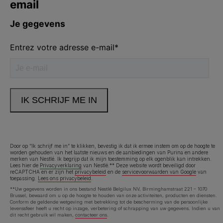
Door op “Ik schrijf me in” te klikken, bevestig ik dat ik ermee instem om op de hoogte te
worden gehouden van het laatste nieuws en de aanbiedingen van Purina en andere
merken van Nestlé. Ik begrijp dat ik mijn toestemming op elk ogenblik kan intrekken.
Lees hier de
Privacyverklaring
van Nestlé.** Deze website wordt beveiligd door
reCAPTCHA en er zijn het
privacybeleid
en de
servicevoorwaarden van Google
van
toepassing.
Lees ons privacybeleid
.
**Uw gegevens worden in ons bestand Nestlé Belgilux NV, Birminghamstraat 221 – 1070
Brussel, bewaard om u op de hoogte te houden van onze activiteiten, producten en diensten.
Conform de geldende wetgeving met betrekking tot de bescherming van de persoonlijke
levenssfeer heeft u recht op inzage, verbetering of schrapping van uw gegevens. Indien u van
dit recht gebruik wil maken,
contacteer ons
.