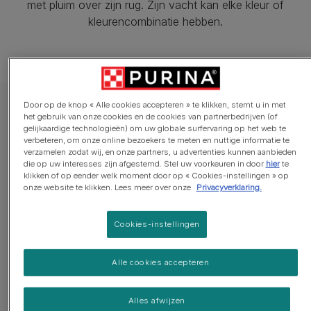
met pluim over zijn rug. Zijn vacht kan elke kleur of
kleurencombinatie hebben.
Door op de knop « Alle cookies accepteren » te klikken, stemt u in met
het gebruik van onze cookies en de cookies van partnerbedrijven (of
gelijkaardige technologieën) om uw globale surfervaring op het web te
verbeteren, om onze online bezoekers te meten en nuttige informatie te
Levensduur
Gewicht
verzamelen zodat wij, en onze partners, u advertenties kunnen aanbieden
die op uw interesses zijn afgestemd. Stel uw voorkeuren in door
hier
te
klikken of op eender welk moment door op « Cookies-instellingen » op
13 - 15 jaar
3 - 6kg
onze website te klikken. Lees meer over onze
Privacyverklaring.
Cookies-instellingen
Alle cookies accepteren
Alles afwijzen