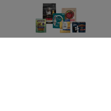
Purina
Volg ons
facebook
instagram
youtube