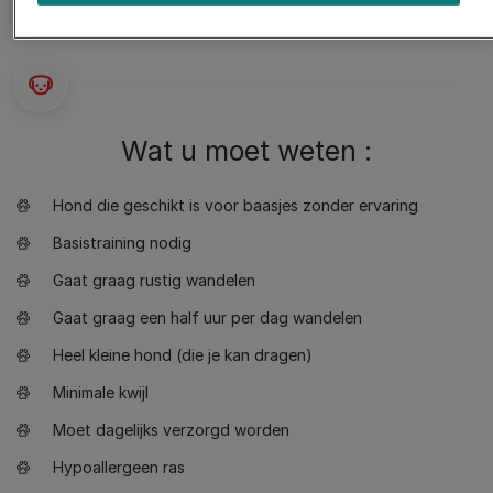
Wat u moet weten :
Hond die geschikt is voor baasjes zonder ervaring
Basistraining nodig
Gaat graag rustig wandelen
Gaat graag een half uur per dag wandelen
Heel kleine hond (die je kan dragen)
Minimale kwijl
Moet dagelijks verzorgd worden
Hypoallergeen ras