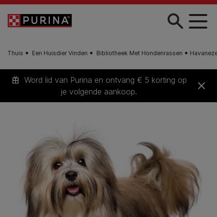
Skip to main content
Thuis
Een Huisdier Vinden
Bibliotheek Met Hondenrassen
Havaneze
Word lid van Purina en ontvang € 5 korting op
je volgende aankoop.