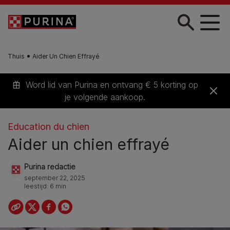
Skip to main content
Thuis
Aider Un Chien Effrayé
Word lid van Purina en ontvang € 5 korting op
je volgende aankoop.
Education du chien
Aider un chien effrayé
Purina redactie
september 22, 2025
leestijd: 6 min