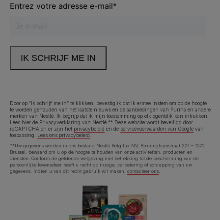
Help ons Purina beter te maken
Was dit artikel nuttig?
Door op “Ik schrijf me in” te klikken, bevestig ik dat ik ermee instem om op de hoogte
te worden gehouden van het laatste nieuws en de aanbiedingen van Purina en andere
merken van Nestlé. Ik begrijp dat ik mijn toestemming op elk ogenblik kan intrekken.
Lees hier de
Privacyverklaring
van Nestlé.** Deze website wordt beveiligd door
reCAPTCHA en er zijn het
privacybeleid
en de
servicevoorwaarden van Google
van
toepassing.
Lees ons privacybeleid
.
**Uw gegevens worden in ons bestand Nestlé Belgilux NV, Birminghamstraat 221 – 1070
Brussel, bewaard om u op de hoogte te houden van onze activiteiten, producten en
diensten. Conform de geldende wetgeving met betrekking tot de bescherming van de
persoonlijke levenssfeer heeft u recht op inzage, verbetering of schrapping van uw
gegevens. Indien u van dit recht gebruik wil maken,
contacteer ons
.
Geschreven door
Purina redactie