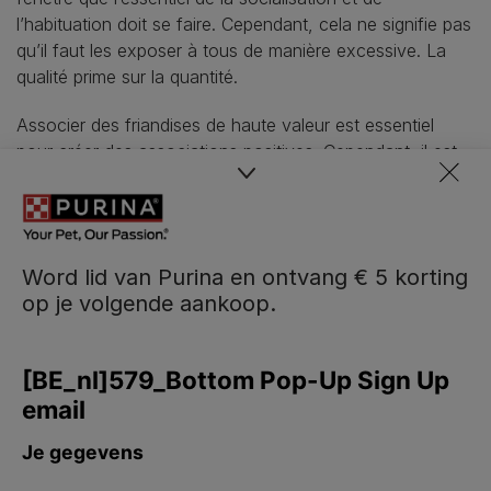
l’habituation doit se faire. Cependant, cela ne signifie pas
qu’il faut les exposer à tous de manière excessive. La
qualité prime sur la quantité.
Associer des friandises de haute valeur est essentiel
pour créer des associations positives. Cependant, il est
facile d’oublier cette étape jusqu’à ce que le chiot montre
des signes d'inquiétude, moment où il est souvent « trop
tard », nécessitant alors un travail intensif de
désensibilisation et peut-être de contre-conditionnement.
Word lid van Purina en ontvang € 5 korting
op je volgende aankoop.
Lorsqu’on aide un chien peureux, la patience est
cruciale. Forcer un chien à « affronter ses peurs »
augmentera probablement son anxiété et sa peur à
l’avenir.
Pour découvrir d’autres méthodes pour soutenir et
éduquer votre chien, consultez notre article sur
l'entraînement de base des chiens
.