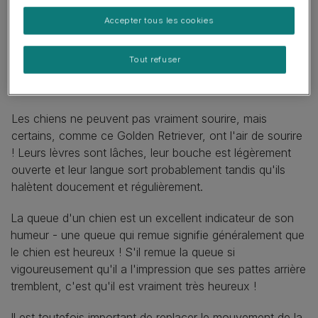
Accepter tous les cookies
Tout refuser
Les chiens ne peuvent pas vraiment sourire, mais
certains, comme ce Golden Retriever, ont l'air de sourire
! Leurs lèvres sont lâches, leur bouche est légèrement
ouverte et leur langue sort probablement tandis qu'ils
halètent doucement et régulièrement.
La queue d'un chien est un excellent indicateur de son
humeur - une queue qui remue signifie généralement que
le chien est heureux ! S'il remue la queue si
vigoureusement qu'il a l'impression que ses pattes arrière
tremblent, c'est qu'il est vraiment très heureux !
Il est toutefois important de replacer le mouvement de la