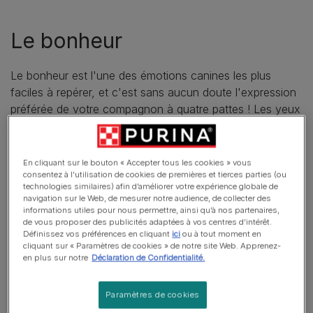
Le bonheur
Le bonheur est l'une des émotions canines les plus
faciles à repérer, et c'est sans aucun doute l'expression
préférée de votre compagnon à quatre pattes ! Les yeux
de votre chien sont doux et légèrement concentrés, son
front est détendu et ses oreilles sont décollées s'il court
ou s'il se déplace d'avant en arrière d'une manière
En cliquant sur le bouton « Accepter tous les cookies » vous
engageante et amicale.
consentez à l’utilisation de cookies de premières et tierces parties (ou
technologies similaires) afin d’améliorer votre expérience globale de
navigation sur le Web, de mesurer notre audience, de collecter des
Neutre
informations utiles pour nous permettre, ainsi qu’à nos partenaires,
de vous proposer des publicités adaptées à vos centres d’intérêt.
Définissez vos préférences en cliquant
ici
ou à tout moment en
cliquant sur « Paramètres de cookies » de notre site Web. Apprenez-
en plus sur notre
Déclaration de Confidentialité.
Paramètres de cookies