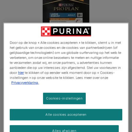
Door op de knop « Alle cookies accepteren » te klikken, stemt u in met
het gebruik van onze cookies en de cookies van partnerbedrijven (of
gelijkaardige technologieën) om uw globale surfervaring op het web te
verbeteren, om onze online bezoekers te meten en nuttige informatie
te verzamelen zodat wij, en onze partners, u advertenties kunnen
aanbieden die op uw interesses zijn afgestemd. Stel uw voorkeuren in
door
hier
te klikken of op eender welk moment door op « Cookies-
instellingen » op onze website te klikken. Lees meer over onze
PRO PLAN® Hond Droge voeding
Privacyverklaring.
PRO PLAN® Everyday Nutrition Large
Robust Adult Dog Rijk aan Kip
Cookies-instellingen
Schrijf een beoordeling
Alle cookies accepteren
Beschikbare formaten:​
14kg
Alles afwijzen