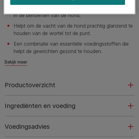
​Betere opname van voedingsstoffen om te voorzien
in de behoeften van de hond.
Helpt om de vacht van de hond prachtig glanzend te
houden van de wortel tot de punt.
Een combinatie van essentiële voedingsstoffen die
helpt de gewrichten gezond te houden.
Bekijk meer
Productoverzicht
Ingrediënten en voeding
Voedingsadvies