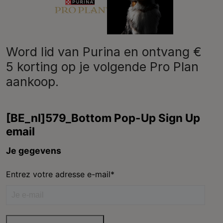
Purina
Word lid van Purina en ontvang €
5 korting op je volgende Pro Plan
aankoop.
Volg ons
facebook
instagram
youtube
Neem contact met ons op
Bel ons:
02.529.54.54