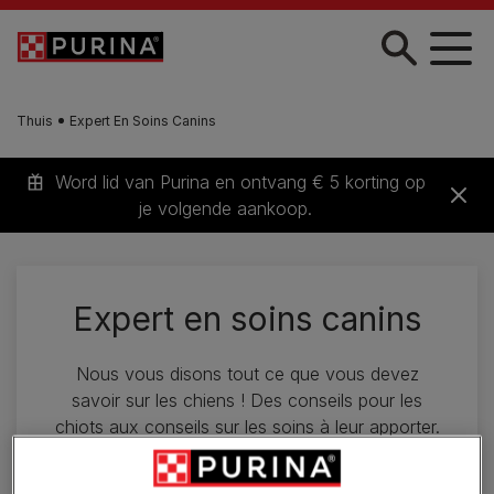
Skip to main content
Thuis
Expert En Soins Canins
Word lid van Purina en ontvang € 5 korting op
je volgende aankoop.
Expert en soins canins
Nous vous disons tout ce que vous devez
savoir sur les chiens ! Des conseils pour les
chiots aux conseils sur les soins à leur apporter.
Découvrez-les ici.