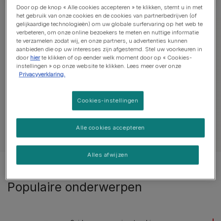
Door op de knop « Alle cookies accepteren » te klikken, stemt u in met
het gebruik van onze cookies en de cookies van partnerbedrijven (of
gelijkaardige technologieën) om uw globale surfervaring op het web te
verbeteren, om onze online bezoekers te meten en nuttige informatie
En savoir plus sur les soins des
te verzamelen zodat wij, en onze partners, u advertenties kunnen
aanbieden die op uw interesses zijn afgestemd. Stel uw voorkeuren in
chiens
door
hier
te klikken of op eender welk moment door op « Cookies-
instellingen » op onze website te klikken. Lees meer over onze
Privacyverklaring.
Conseils sur les chiots
Comportement des ch
Cookies-instellingen
Alle cookies accepteren
Alles afwijzen
Resultaten 1 van 1 artikelen
Populaire onderwerpen