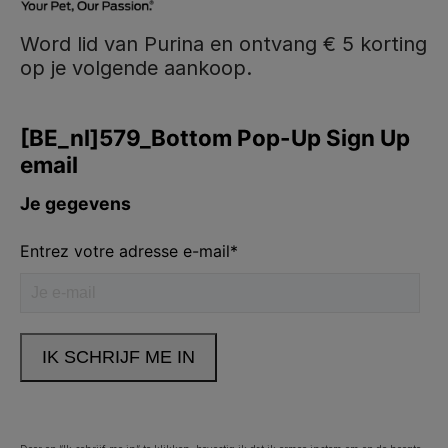
Word lid van Purina en ontvang € 5 korting
op je volgende aankoop.
Purina
Volg ons
facebook
instagram
youtube
Neem contact met ons op
Bel ons:
02.529.54.54