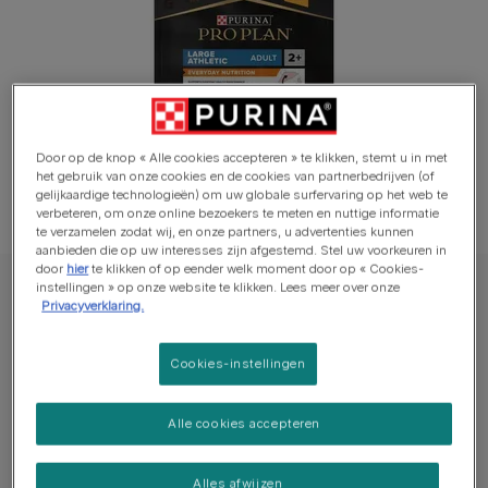
Door op de knop « Alle cookies accepteren » te klikken, stemt u in met
het gebruik van onze cookies en de cookies van partnerbedrijven (of
gelijkaardige technologieën) om uw globale surfervaring op het web te
verbeteren, om onze online bezoekers te meten en nuttige informatie
te verzamelen zodat wij, en onze partners, u advertenties kunnen
aanbieden die op uw interesses zijn afgestemd. Stel uw voorkeuren in
door
hier
te klikken of op eender welk moment door op « Cookies-
instellingen » op onze website te klikken. Lees meer over onze
PRO PLAN® Hond Droge voeding
Privacyverklaring.
PRO PLAN® Everyday Nutrition Large
Athletic Adult Dog Rijk aan Kip
Cookies-instellingen
Schrijf een beoordeling
Alle cookies accepteren
Beschikbare formaten:​
14kg
Alles afwijzen