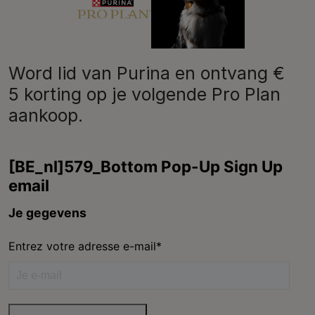
Purina
Word lid van Purina en ontvang €
5 korting op je volgende Pro Plan
aankoop.
Volg ons
facebook
instagram
youtube
Neem contact met ons op
Bel ons:
02.529.54.54