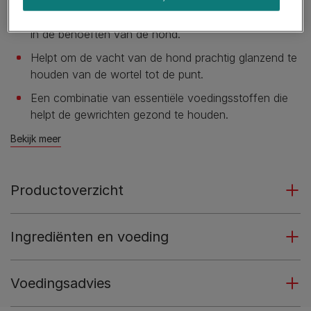
​Betere opname van voedingsstoffen om te voorzien
in de behoeften van de hond.
Helpt om de vacht van de hond prachtig glanzend te
houden van de wortel tot de punt.
Een combinatie van essentiële voedingsstoffen die
helpt de gewrichten gezond te houden.
Bekijk meer
Productoverzicht
Ingrediënten en voeding
Voedingsadvies