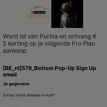
Purina
Word lid van Purina en ontvang €
5 korting op je volgende Pro Plan
aankoop.
Volg ons
facebook
instagram
youtube
Neem contact met ons op
Bel ons:
02.529.54.54