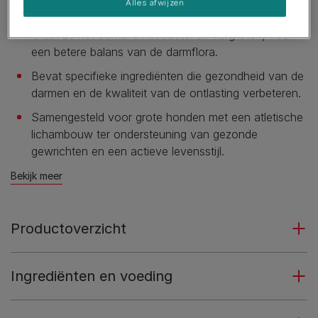
Alles afwijzen
Bevat prebiotica waarvan wetenschappelijk bewezen
is dat ze het aantal bifidobacteriën vergroten, voor
een betere balans van de darmflora.
Bevat specifieke ingrediënten die gezondheid van de
darmen en de kwaliteit van de ontlasting verbeteren.
Samengesteld voor grote honden met een atletische
lichambouw ter ondersteuning van gezonde
gewrichten en een actieve levensstijl.
Bekijk meer
Productoverzicht
Ingrediënten en voeding