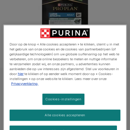
Door op de knop « Alle cookies accepteren » te klikken, stemt u in met
het gebruik van onze cookies en de cookies van partnerbedrijven (of
gelijkaardige technologieën) om uw globale surfervaring op het web te
verbeteren, om onze online bezoekers te meten en nuttige informatie
te verzamelen zodat wij, en onze partners, u advertenties kunnen
aanbieden die op uw interesses zijn afgestemd. Stel uw voorkeuren in
door
hier
te klikken of op eender welk moment door op « Cookies-
PRO PLAN® Hond Droge voeding
instellingen » op onze website te klikken. Lees meer over onze
Privacyverklaring.
PRO PLAN® Sensitive Digestion Large
Athletic Adult Dog Rijk aan Lam
Cookies-instellingen
Schrijf een beoordeling
Alle cookies accepteren
Beschikbare formaten:​
14kg