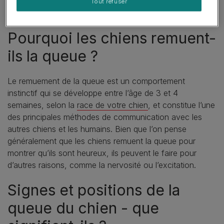
Tout refuser
Pourquoi les chiens remuent-
ils la queue ?
Le remuement de la queue est un comportement
instinctif qui se développe entre l’âge de 3 et 4
semaines, selon la
race de votre chien
, et constitue l’une
des principales méthodes de communication avec les
autres chiens et les humains. Bien que l’on pense
généralement que les chiens remuent la queue pour
montrer qu’ils sont heureux, ils peuvent le faire pour
d’autres raisons, comme la nervosité ou l’excitation.
Signes et positions de la
queue du chien - que