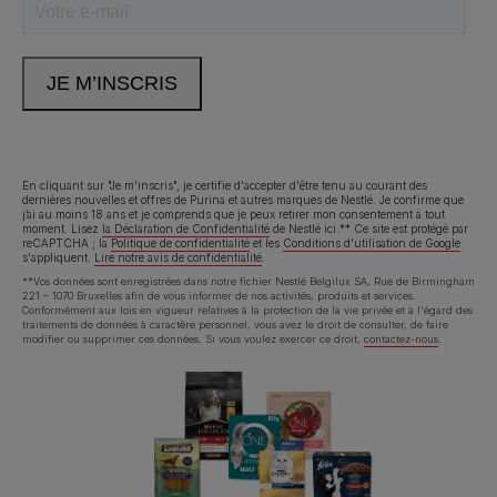
Neem contact met ons op
Appelez-nous:
02.529.54.54
En cliquant sur "Je m'inscris", je certifie d'accepter d'être tenu au courant des
dernières nouvelles et offres de Purina et autres marques de Nestlé. Je confirme que
j’ai au moins 18 ans et je comprends que je peux retirer mon consentement à tout
Déclaration d'accessibilité
Conditions d’utilisation
moment. Lisez
la Déclaration de Confidentialité
de Nestlé ici.** Ce site est protégé par
reCAPTCHA ; la
Politique de confidentialité
et les
Conditions d'utilisation de Google
s'appliquent.
Lire notre avis de confidentialité
.
Avis de confidentialité
Cookies
**Vos données sont enregistrées dans notre fichier Nestlé Belgilux SA, Rue de Birmingham
221 – 1070 Bruxelles afin de vous informer de nos activités, produits et services.
Conformément aux lois en vigueur relatives à la protection de la vie privée et à l'égard des
traitements de données à caractère personnel, vous avez le droit de consulter, de faire
modifier ou supprimer ces données. Si vous voulez exercer ce droit,
contactez-nous
.
©Reg. Trademark of Nestlé S.A.