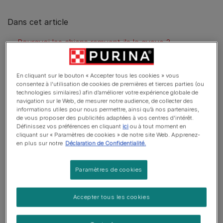
Dans cet article
Pourquoi les chiens remuent-ils la queue ?
Signes et positions de la queue du chien - que signifient-ils ?
En cliquant sur le bouton « Accepter tous les cookies » vous
Position naturelle, sans remuer
consentez à l’utilisation de cookies de premières et tierces parties (ou
technologies similaires) afin d’améliorer votre expérience globale de
Queue dressée et remuante
navigation sur le Web, de mesurer notre audience, de collecter des
informations utiles pour nous permettre, ainsi qu’à nos partenaires,
Remuer doucement vers l’arrière
de vous proposer des publicités adaptées à vos centres d’intérêt.
Définissez vos préférences en cliquant
ici
ou à tout moment en
cliquant sur « Paramètres de cookies » de notre site Web. Apprenez-
La queue entre les pattes
en plus sur notre
Déclaration de Confidentialité.
Grandes secousses
Paramètres de cookies
Queue verticale
La direction du remuement
Accepter tous les cookies
L’importance de la queue