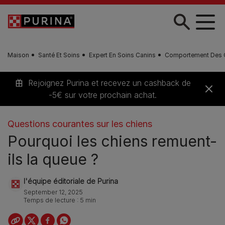
Skip to main content
Maison
Santé Et Soins
Expert En Soins Canins
Comportement Des 
Rejoignez Purina et recevez un cashback de
-5€ sur votre prochain achat.
Questions courantes sur les chiens
Pourquoi les chiens remuent-
ils la queue ?
l'équipe éditoriale de Purina
September 12, 2025
Temps de lecture : 5 min