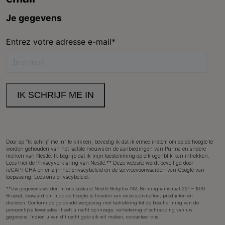
Door op “Ik schrijf me in” te klikken, bevestig ik dat ik ermee instem om op de hoogte te
worden gehouden van het laatste nieuws en de aanbiedingen van Purina en andere
merken van Nestlé. Ik begrijp dat ik mijn toestemming op elk ogenblik kan intrekken.
Lees hier de
Privacyverklaring
van Nestlé.** Deze website wordt beveiligd door
reCAPTCHA en er zijn het
privacybeleid
en de
servicevoorwaarden van Google
van
toepassing.
Lees ons privacybeleid
.
**Uw gegevens worden in ons bestand Nestlé Belgilux NV, Birminghamstraat 221 – 1070
Brussel, bewaard om u op de hoogte te houden van onze activiteiten, producten en
diensten. Conform de geldende wetgeving met betrekking tot de bescherming van de
persoonlijke levenssfeer heeft u recht op inzage, verbetering of schrapping van uw
gegevens. Indien u van dit recht gebruik wil maken,
contacteer ons
.