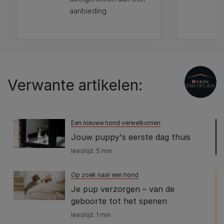
sterren.
aanbieding
51
beoordelingen
12272382
12433975
Verwante artikelen:
Een nieuwe hond verwelkomen
Jouw puppy's eerste dag thuis
leestijd: 5 min
Op zoek naar een hond
Je pup verzorgen – van de
geboorte tot het spenen
leestijd: 1 min