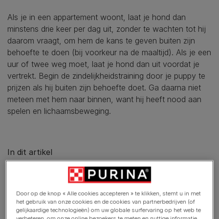
Als je in een appartement woont, laat je hond dan
minstens drie keer per dag uit, zonder te wachten tot hij
daarom vraagt, om hem de kans te geven buiten zijn
behoefte te doen (bij voorkeur na de maaltijd). Als je een
uur of twee weg moet, laat je hond dan uit voordat je
vertrekt. Begin de zindelijkheidstraining door je puppy te
prijzen als hij buiten zijn behoefte doet. Ga daarna niet
meteen met hem naar binnen, want hij heeft nood aan
spelen en lichaamsbeweging.
In dit artikel
DE VACHT VAN JE PUPPY ONDERHOUDEN
MONDHYGIËNE EN ALGEMENE VERZORGING VAN JE PUP
Door op de knop « Alle cookies accepteren » te klikken, stemt u in met
het gebruik van onze cookies en de cookies van partnerbedrijven (of
DROOG DE TRANEN VAN JE HOND EN CONTROLEER ZIJN OREN
gelijkaardige technologieën) om uw globale surfervaring op het web te
verbeteren, om onze online bezoekers te meten en nuttige informatie