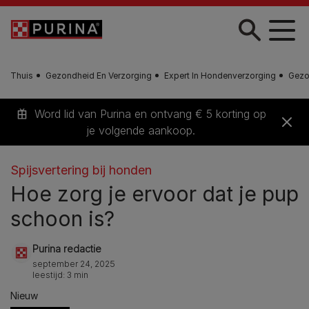
Skip to main content
Thuis
Gezondheid En Verzorging
Expert In Hondenverzorging
Gezo
Word lid van Purina en ontvang € 5 korting op
je volgende aankoop.
Spijsvertering bij honden
Hoe zorg je ervoor dat je pup
schoon is?
Purina redactie
september 24, 2025
leestijd: 3 min
Nieuw