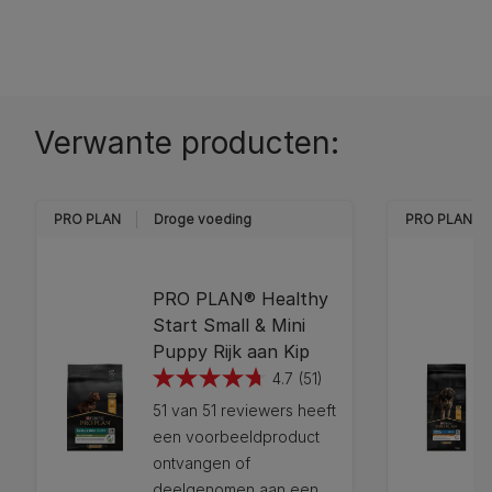
Verwante producten:
PRO PLAN
Droge voeding
PRO PLAN
PRO PLAN® Healthy
Start Small & Mini
Puppy Rijk aan Kip
4.7
(51)
4.7
51 van 51 reviewers heeft
van
een voorbeeldproduct
de
ontvangen of
5
deelgenomen aan een