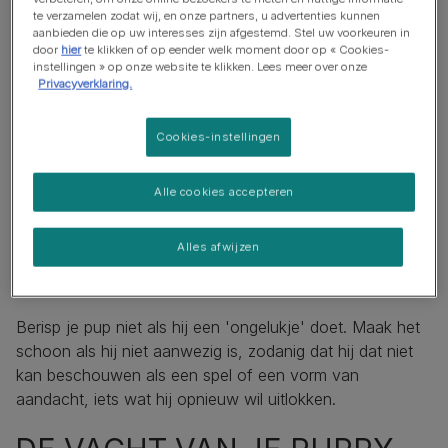
te verzamelen zodat wij, en onze partners, u advertenties kunnen
aanbieden die op uw interesses zijn afgestemd. Stel uw voorkeuren in
door
hier
te klikken of op eender welk moment door op « Cookies-
instellingen » op onze website te klikken. Lees meer over onze
Privacyverklaring.
Cookies-instellingen
Alle cookies accepteren
Alles afwijzen
Berisp je pup niet als hij een 'ongelukje' doet. Maak het
schoon als hij niet aanwezig is, zodanig dat hij dat niet
kan beschouwen als een spel of een vorm van
aandacht, iets wat hij opnieuw wil uitlokken.