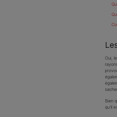
Qu
Qu
Co
Les
Oui, l
rayons
provoq
égalem
égalem
sachen
Bien q
qu’il 