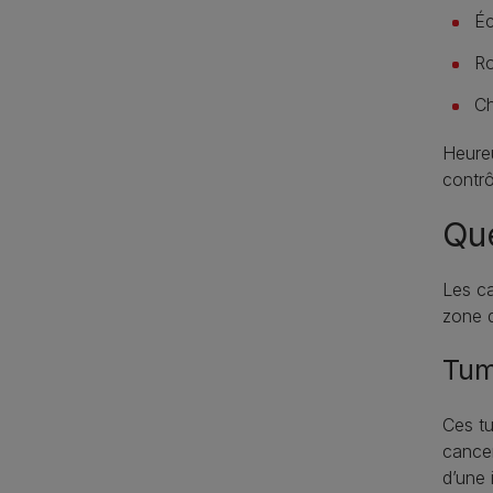
Éc
Ro
Ch
Heure
contrô
Que
Les ca
zone d
Tum
Ces tu
cancer
d’une i