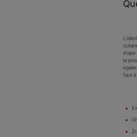
Que
L’iden
cutané
étape
la pea
égale
faut êt
Ex
Gr
Zo