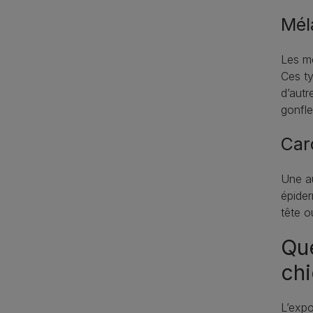
Mél
Les mé
Ces ty
d’autr
gonfle
Car
Une au
épider
tête o
Que
chi
L’expo