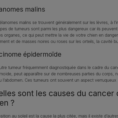
anomes malins
lanomes malins se trouvent généralement sur les lèvres, à l’int
pes de tumeurs sont parmi les plus dangereux car ils peuven
es organes, ce qui peut mettre la vie de votre chien en danger.
ment et de masses noires ou roses sur les orteils, la cavité bu
cinome épidermoïde
tre tumeur fréquemment diagnostiquée dans le cadre du canc
moïde, peut apparaître sur de nombreuses parties du corps, not
u l’abdomen. Ces tumeurs ont souvent un aspect verruqueux 
lles sont les causes du cancer 
en ?
sition au soleil est la cause la plus citée, mais il existe d’autr