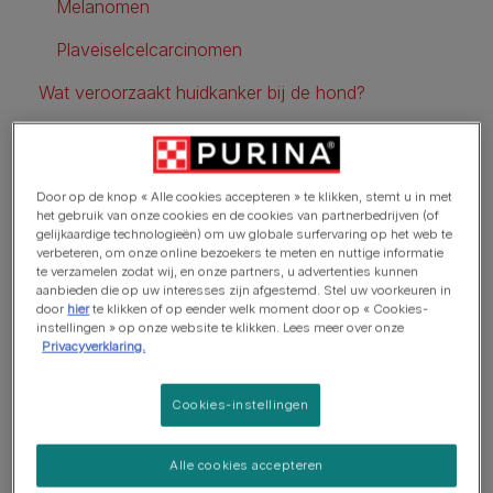
Melanomen
Plaveiselcelcarcinomen
Wat veroorzaakt huidkanker bij de hond?
Hoe wordt huidkanker bij de hond behandeld?
Hoe huidkanker bij de hond voorkomen?
Door op de knop « Alle cookies accepteren » te klikken, stemt u in met
het gebruik van onze cookies en de cookies van partnerbedrijven (of
gelijkaardige technologieën) om uw globale surfervaring op het web te
verbeteren, om onze online bezoekers te meten en nuttige informatie
Kunnen honden huidkanker
te verzamelen zodat wij, en onze partners, u advertenties kunnen
aanbieden die op uw interesses zijn afgestemd. Stel uw voorkeuren in
krijgen?
door
hier
te klikken of op eender welk moment door op « Cookies-
instellingen » op onze website te klikken. Lees meer over onze
Privacyverklaring.
Ja, huidkanker is een van de meest voorkomende
soorten tumoren die voorkomen bij honden. Uv-stralen
Cookies-instellingen
landen op zones als de buik, de oren of de neus, waar
de hond geen of weinig vacht heeft, en wekken
Alle cookies accepteren
huidkanker op. Maar overal op het lichaam van de hond