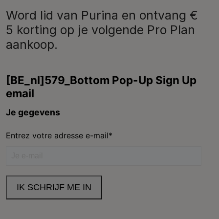
Purina
Word lid van Purina en ontvang €
5 korting op je volgende Pro Plan
aankoop.
Volg ons
facebook
instagram
youtube
Neem contact met ons op
Bel ons:
02.529.54.54
Legal (footer) (NL)
Toegankelijkheidsverklaring
Gebruiksvoorwaarden