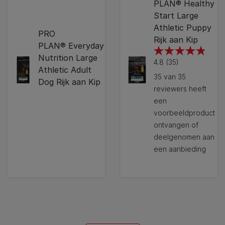
PLAN® Healthy
Start Large
Athletic Puppy
PRO
Rijk aan Kip
PLAN® Everyday
Nutrition Large
4.8
4.8
(35)
Athletic Adult
van
35 van 35
Dog Rijk aan Kip
de
reviewers heeft
5
een
sterren.
voorbeeldproduct
35
ontvangen of
beoordelingen
deelgenomen aan
een aanbieding
12297578
12272210