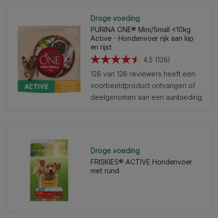
Droge voeding
PURINA ONE® Mini/Small <10kg
Active - Hondenvoer rijk aan kip
en rijst
4.5
(126)
4.5
126 van 126 reviewers heeft een
van
voorbeeldproduct ontvangen of
de
deelgenomen aan een aanbieding
5
sterren.
126
beoordelingen
Droge voeding
FRISKIES® ACTIVE Hondenvoer
met rund