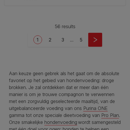
56 results
Pagination
Current page
Pagina
Pagina
Last page
1
2
3
…
5
Aan keuze geen gebrek als het gaat om de absolute
favoriet op het gebied van hondenvoeding: droge
brokken. Je zal ontdekken dat er meer dan één
manier is om je trouwe compagnon te verwennen
met een zorgvuldig geselecteerde maaltijd, van de
uitgebalanceerde voeding van ons
Purina ONE
gamma tot onze speciale dieetvoeding van
Pro Plan
.
Onze smakelijke
hondenvoeding
wordt samengesteld
met één doel voor ogen: honden te helpen een