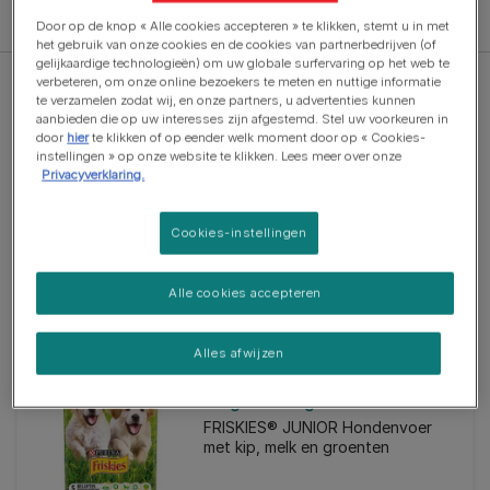
Filter
Door op de knop « Alle cookies accepteren » te klikken, stemt u in met
het gebruik van onze cookies en de cookies van partnerbedrijven (of
gelijkaardige technologieën) om uw globale surfervaring op het web te
verbeteren, om onze online bezoekers te meten en nuttige informatie
te verzamelen zodat wij, en onze partners, u advertenties kunnen
aanbieden die op uw interesses zijn afgestemd. Stel uw voorkeuren in
door
hier
te klikken of op eender welk moment door op « Cookies-
instellingen » op onze website te klikken. Lees meer over onze
Privacyverklaring.
Droge voeding
Beneful® Original hondenbrokken
met rund, tuingroenten en
Cookies-instellingen
vitaminen
Alle cookies accepteren
Alles afwijzen
Droge voeding
FRISKIES® JUNIOR Hondenvoer
met kip, melk en groenten