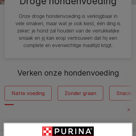
Droge hondenvoeding
Onze droge hondenvoeding is verkrijgbaar in
vele smaken, maar wat je ook kiest, één ding is
zeker: je hond zal houden van de verrukkelijke
smaak en jij kan erop vertrouwen dat hij een
complete en evenwichtige maaltijd krijgt.
Verken onze hondenvoeding
Natte voeding
Zonder graan
Snacks
Bekijk alle hondenvoeding