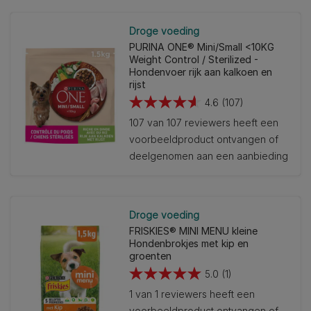
Droge voeding
PURINA ONE® Mini/Small <10KG
Weight Control / Sterilized -
Hondenvoer rijk aan kalkoen en
rijst
4.6
(107)
4.6
107 van 107 reviewers heeft een
van
voorbeeldproduct ontvangen of
de
deelgenomen aan een aanbieding
5
sterren.
107
beoordelingen
Droge voeding
FRISKIES® MINI MENU kleine
Hondenbrokjes met kip en
groenten
5.0
(1)
5.0
1 van 1 reviewers heeft een
van
voorbeeldproduct ontvangen of