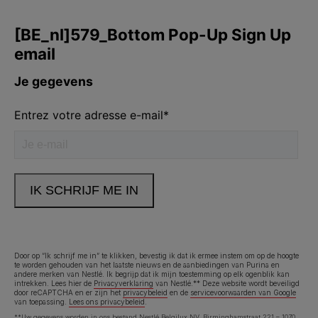
Purina
Volg ons
facebook
instagram
youtube
Neem contact met ons op
Bel ons:
02.529.54.54
Door op “Ik schrijf me in” te klikken, bevestig ik dat ik ermee instem om op de hoogte
te worden gehouden van het laatste nieuws en de aanbiedingen van Purina en
andere merken van Nestlé. Ik begrijp dat ik mijn toestemming op elk ogenblik kan
Legal (footer) (NL)
Toegankelijkheidsverklaring
Gebruiksvoorwaarden
intrekken. Lees hier de
Privacyverklaring
van Nestlé.** Deze website wordt beveiligd
door reCAPTCHA en er zijn het
privacybeleid
en de
servicevoorwaarden van Google
van toepassing.
Lees ons privacybeleid
.
Privacyverklaring
Cookies
**Uw gegevens worden in ons bestand Nestlé Belgilux NV, Birminghamstraat 221 – 1070