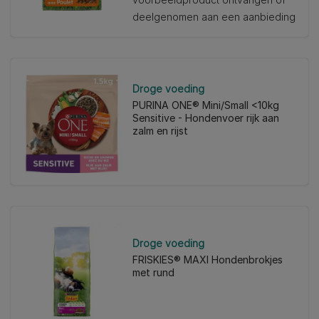
de
deelgenomen aan een aanbieding
5
sterren.
1
beoordeling
Droge voeding
PURINA ONE® Mini/Small <10kg
Sensitive - Hondenvoer rijk aan
zalm en rijst
Droge voeding
FRISKIES® MAXI Hondenbrokjes
met rund