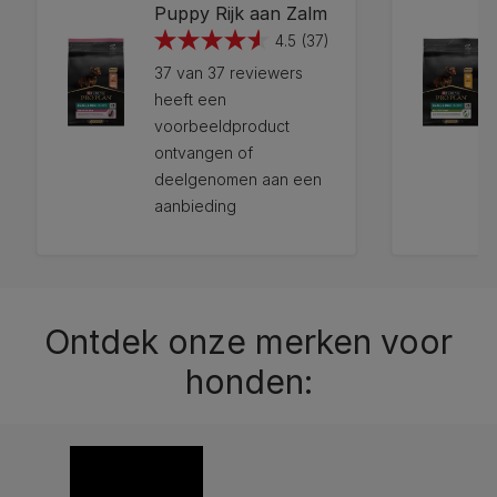
Puppy Rijk aan Zalm
4.5
(37)
4.5
37 van 37 reviewers
van
heeft een
de
voorbeeldproduct
5
ontvangen of
sterren.
deelgenomen aan een
37
aanbieding
beoordelingen
12272467
12272382
Ontdek onze merken voor
honden: