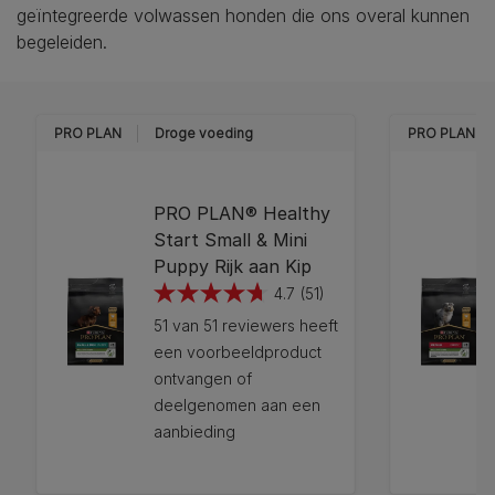
geïntegreerde volwassen honden die ons overal kunnen
begeleiden.
PRO PLAN
Droge voeding
PRO PLAN
PRO PLAN® Healthy
Start Small & Mini
Puppy Rijk aan Kip
4.7
(51)
4.7
51 van 51 reviewers heeft
van
een voorbeeldproduct
de
ontvangen of
5
deelgenomen aan een
sterren.
aanbieding
51
beoordelingen