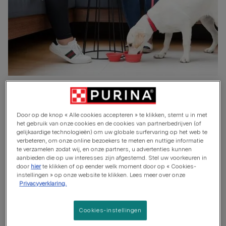
Wat houdt de socialisatie van
een puppy in?
Door op de knop « Alle cookies accepteren » te klikken, stemt u in met
het gebruik van onze cookies en de cookies van partnerbedrijven (of
gelijkaardige technologieën) om uw globale surfervaring op het web te
De socialisatie is een ontwikkelingsproces dat puppy's
verbeteren, om onze online bezoekers te meten en nuttige informatie
helpt om te leren hoe ze zich moeten gedragen in de
te verzamelen zodat wij, en onze partners, u advertenties kunnen
aanbieden die op uw interesses zijn afgestemd. Stel uw voorkeuren in
omgang met mensen, honden en andere dieren.
door
hier
te klikken of op eender welk moment door op « Cookies-
instellingen » op onze website te klikken. Lees meer over onze
Een goed gesocialiseerde pup kan een betere relatie
Privacyverklaring.
ontwikkelen met zijn baasje en beter wennen aan
verschillende omgevingen en situaties.
Cookies-instellingen