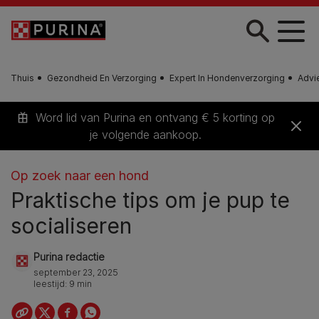
Skip to main content
Thuis
Gezondheid En Verzorging
Expert In Hondenverzorging
Advi
Word lid van Purina en ontvang € 5 korting op
je volgende aankoop.
Op zoek naar een hond
Praktische tips om je pup te
socialiseren
Purina redactie
september 23, 2025
leestijd: 9 min