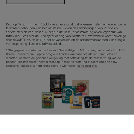
Door op “Ik schrijf me in” te klikken, bevestig ik dat ik ermee instem om op de hoogte
te worden gehouden van het laatste nieuws en de aanbiedingen van Purina en
andere merken van Nestlé. Ik begrijp dat ik mijn toestemming op elk ogenblik kan
intrekken. Lees hier de
Privacyverklaring
van Nestlé.** Deze website wordt beveiligd
door reCAPTCHA en er zijn het
privacybeleid
en de
servicevoorwaarden van Google
van toepassing.
Lees ons privacybeleid
.
**Uw gegevens worden in ons bestand Nestlé Belgilux NV, Birminghamstraat 221 – 1070
Brussel, bewaard om u op de hoogte te houden van onze activiteiten, producten en
diensten. Conform de geldende wetgeving met betrekking tot de bescherming van de
persoonlijke levenssfeer heeft u recht op inzage, verbetering of schrapping van uw
gegevens. Indien u van dit recht gebruik wil maken,
contacteer ons
.