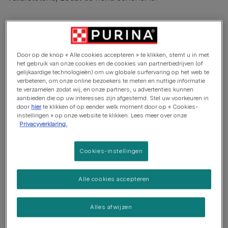
In dit artikel
Door op de knop « Alle cookies accepteren » te klikken, stemt u in met
Dubbele vacht verzorgen
het gebruik van onze cookies en de cookies van partnerbedrijven (of
gelijkaardige technologieën) om uw globale surfervaring op het web te
Hondenrassen met een dubbele vacht
verbeteren, om onze online bezoekers te meten en nuttige informatie
te verzamelen zodat wij, en onze partners, u advertenties kunnen
1. Akita inu
aanbieden die op uw interesses zijn afgestemd. Stel uw voorkeuren in
door
hier
te klikken of op eender welk moment door op « Cookies-
instellingen » op onze website te klikken. Lees meer over onze
2. Siberische husky
Privacyverklaring.
3. Alaskan malamute
Cookies-instellingen
4. Chowchow
5. Dwergkees
Alle cookies accepteren
6. Newfoundlander
Alles afwijzen
7. Old english sheepdog