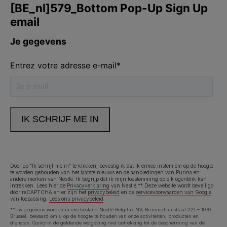
Volg ons
facebook
instagram
youtube
Neem contact met ons op
Bel ons:
02.529.54.54
Door op “Ik schrijf me in” te klikken, bevestig ik dat ik ermee instem om op de hoogte
te worden gehouden van het laatste nieuws en de aanbiedingen van Purina en
andere merken van Nestlé. Ik begrijp dat ik mijn toestemming op elk ogenblik kan
Legal (footer) (NL)
Toegankelijkheidsverklaring
Gebruiksvoorwaarden
intrekken. Lees hier de
Privacyverklaring
van Nestlé.** Deze website wordt beveiligd
door reCAPTCHA en er zijn het
privacybeleid
en de
servicevoorwaarden van Google
van toepassing.
Lees ons privacybeleid
.
Privacyverklaring
Cookies
**Uw gegevens worden in ons bestand Nestlé Belgilux NV, Birminghamstraat 221 – 1070
Brussel, bewaard om u op de hoogte te houden van onze activiteiten, producten en
diensten. Conform de geldende wetgeving met betrekking tot de bescherming van de