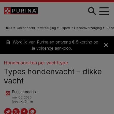
Skip to main content
Thuis
Gezondheid En Verzorging
Expert In Hondenverzorging
Gezo
Word lid van Purina en ontvang € 5 korting op
je volgende aankoop.
Hondensoorten per vachttype
Types hondenvacht – dikke
vacht
Purina redactie
mei 06, 2026
leestijd: 5 min