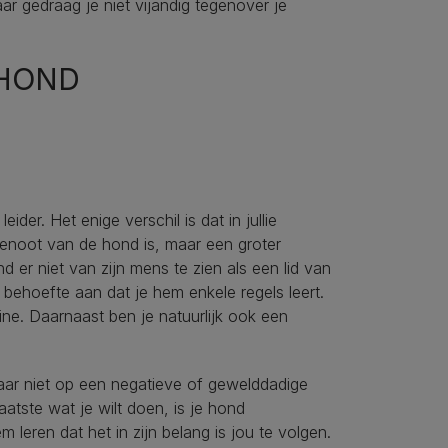
ar gedraag je niet vijandig tegenover je
 HOND
er. Het enige verschil is dat in jullie
tgenoot van de hond is, maar een groter
er niet van zijn mens te zien als een lid van
r behoefte aan dat je hem enkele regels leert.
ine. Daarnaast ben je natuurlijk ook een
. Maar niet op een negatieve of gewelddadige
aatste wat je wilt doen, is je hond
hem leren dat het in zijn belang is jou te volgen.