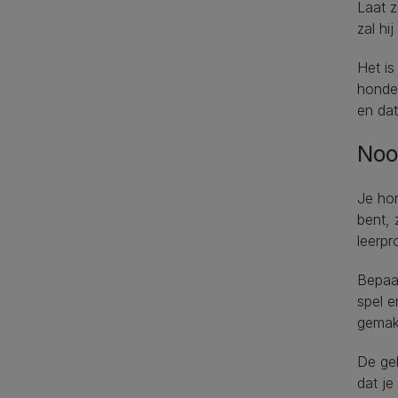
Laat z
zal hi
Het is
honden
en dat
Noo
Je hon
bent, 
leerpr
Bepaal
spel e
gemak
De geh
dat j