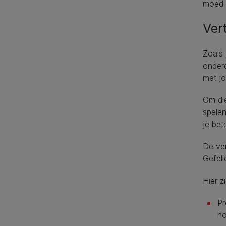
moed n
Ver
Zoals 
onder
met jo
Om die
spelen
je bet
De ver
Gefeli
Hier z
Pr
ho