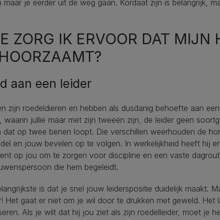
maar je eerder uit de weg gaan. Kordaat zijn is belangrijk, ma
E ZORG IK ERVOOR DAT MIJN
HOORZAAMT?
d aan een leider
 zijn roedeldieren en hebben als dusdanig behoefte aan een leid
, waarin jullie maar met zijn tweeën zijn, de leider geen soor
dat op twee benen loopt. Die verschillen weerhouden de hond 
del en jouw bevelen op te volgen. In werkelijkheid heeft hij e
kent op jou om te zorgen voor discipline en een vaste dagrout
ouwenspersoon die hem begeleidt.
langrijkste is dat je snel jouw leiderspositie duidelijk maakt
! Het gaat er niet om je wil door te drukken met geweld. Het l
iseren. Als je wilt dat hij jou ziet als zijn roedelleider, moet je 