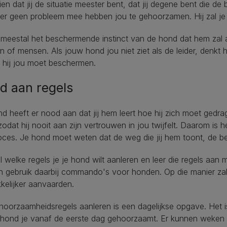
ien dat jij de situatie meester bent, dat jij degene bent die de 
j er geen probleem mee hebben jou te gehoorzamen. Hij zal je 
 meestal het beschermende instinct van de hond dat hem zal 
 of mensen. Als jouw hond jou niet ziet als de leider, denkt hij
 hij jou moet beschermen.
d aan regels
d heeft er nood aan dat jij hem leert hoe hij zich moet gedr
zodat hij nooit aan zijn vertrouwen in jou twijfelt. Daarom is h
oces. Je hond moet weten dat de weg die jij hem toont, de be
 welke regels je je hond wilt aanleren en leer die regels aan
n gebruik daarbij commando's voor honden. Op die manier zal j
kelijker aanvaarden.
oorzaamheidsregels aanleren is een dagelijkse opgave. Het 
e hond je vanaf de eerste dag gehoorzaamt. Er kunnen weken 