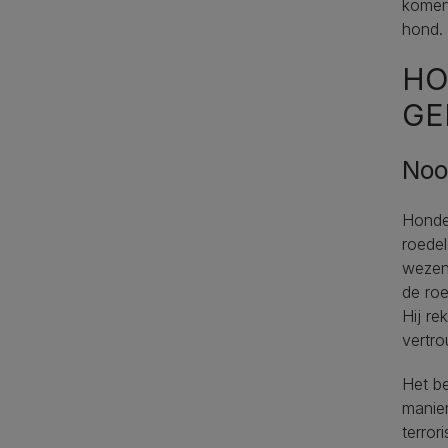
komen 
hond.
HO
GE
Noo
Honden
roedel
wezen 
de roe
Hij re
vertr
Het be
manier
terror