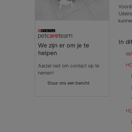
Voorda
Uitein
kunne
In di
We zijn er om je te
helpen
WA
HO
Aarzel niet om contact op te
nemen!
Stuur ons een bericht
HO