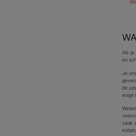
Wa
WA
Als je
en sch
Je ong
geven 
de jui
enige 
Weten 
veelvo
vaak 
imitat