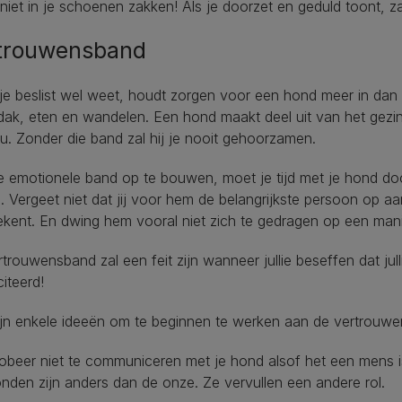
iet in je schoenen zakken! Als je doorzet en geduld toont, zal 
trouwensband
je beslist wel weet, houdt zorgen voor een hond meer in dan a
dak, eten en wandelen. Een hond maakt deel uit van het gezi
u. Zonder die band zal hij je nooit gehoorzamen.
 emotionele band op te bouwen, moet je tijd met je hond doo
. Vergeet niet dat jij voor hem de belangrijkste persoon op aa
ekent. En dwing hem vooral niet zich te gedragen op een manie
trouwensband zal een feit zijn wanneer jullie beseffen dat j
citeerd!
ijn enkele ideeën om te beginnen te werken aan de vertrouw
obeer niet te communiceren met je hond alsof het een mens is, 
nden zijn anders dan de onze. Ze vervullen een andere rol.