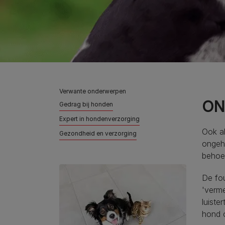
Verwante onderwerpen
ON
Gedrag bij honden
Expert in hondenverzorging
Ook al
Gezondheid en verzorging
ongeho
behoef
De fo
'verme
luiste
hond o