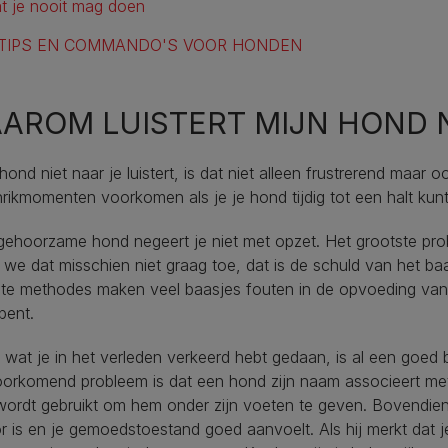
t je nooit mag doen
TIPS EN COMMANDO'S VOOR HONDEN
AROM LUISTERT MIJN HOND N
 hond niet naar je luistert, is dat niet alleen frustrerend maar
rikmomenten voorkomen als je je hond tijdig tot een halt kun
ehoorzame hond negeert je niet met opzet. Het grootste pro
we dat misschien niet graag toe, dat is de schuld van het baa
ste methodes maken veel baasjes fouten in de opvoeding van
bent.
wat je in het verleden verkeerd hebt gedaan, is al een goed 
orkomend probleem is dat een hond zijn naam associeert met
wordt gebruikt om hem onder zijn voeten te geven. Bovendien
or is en je gemoedstoestand goed aanvoelt. Als hij merkt dat je