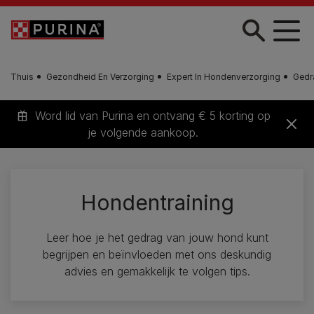
Skip to main content
Thuis
Gezondheid En Verzorging
Expert In Hondenverzorging
Gedr
Word lid van Purina en ontvang € 5 korting op
je volgende aankoop.
Hondentraining
Leer hoe je het gedrag van jouw hond kunt
begrijpen en beïnvloeden met ons deskundig
advies en gemakkelijk te volgen tips.