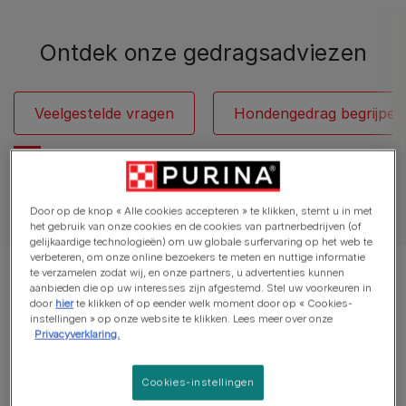
Ontdek onze gedragsadviezen​
Veelgestelde vragen
Hondengedrag begrijpen
Alle artikelen over honden​
Door op de knop « Alle cookies accepteren » te klikken, stemt u in met
het gebruik van onze cookies en de cookies van partnerbedrijven (of
gelijkaardige technologieën) om uw globale surfervaring op het web te
Resultaten 12 van 30 artikelen
verbeteren, om onze online bezoekers te meten en nuttige informatie
te verzamelen zodat wij, en onze partners, u advertenties kunnen
aanbieden die op uw interesses zijn afgestemd. Stel uw voorkeuren in
Populaire onderwerpen
door
hier
te klikken of op eender welk moment door op « Cookies-
instellingen » op onze website te klikken. Lees meer over onze
Privacyverklaring.
Hondentraining
Cookies-instellingen
Purina en Villa Samson brengen