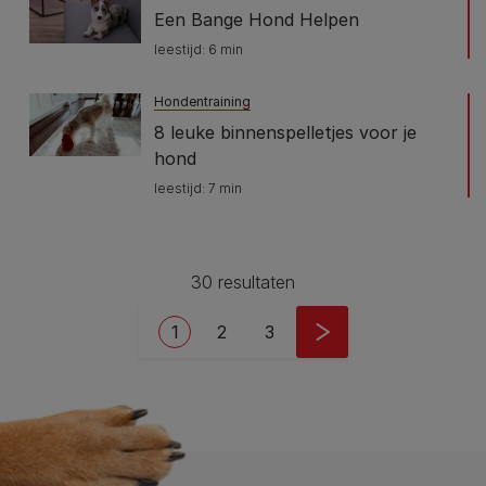
Een Bange Hond Helpen
leestijd: 6 min
Hondentraining
8 leuke binnenspelletjes voor je
hond
leestijd: 7 min
30 resultaten​
Pagination
Current page
Pagina
Pagina
1
2
3