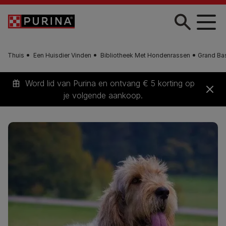
Skip to main content
Thuis
Een Huisdier Vinden
Bibliotheek Met Hondenrassen
Grand Ba
Word lid van Purina en ontvang € 5 korting op
je volgende aankoop.