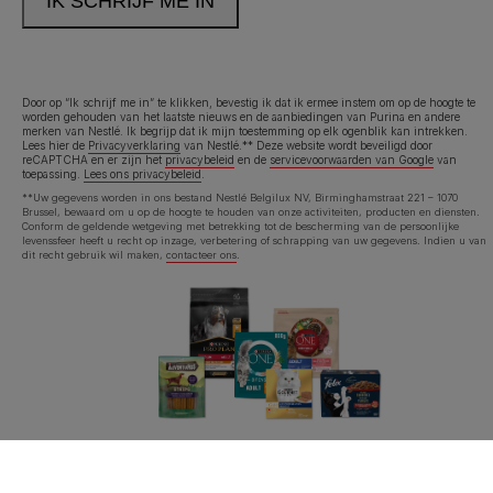
Door op “Ik schrijf me in” te klikken, bevestig ik dat ik ermee instem om op de hoogte te
worden gehouden van het laatste nieuws en de aanbiedingen van Purina en andere
merken van Nestlé. Ik begrijp dat ik mijn toestemming op elk ogenblik kan intrekken.
Lees hier de
Privacyverklaring
van Nestlé.** Deze website wordt beveiligd door
reCAPTCHA en er zijn het
privacybeleid
en de
servicevoorwaarden van Google
van
toepassing.
Lees ons privacybeleid
.
**Uw gegevens worden in ons bestand Nestlé Belgilux NV, Birminghamstraat 221 – 1070
Brussel, bewaard om u op de hoogte te houden van onze activiteiten, producten en diensten.
Conform de geldende wetgeving met betrekking tot de bescherming van de persoonlijke
levenssfeer heeft u recht op inzage, verbetering of schrapping van uw gegevens. Indien u van
dit recht gebruik wil maken,
contacteer ons
.