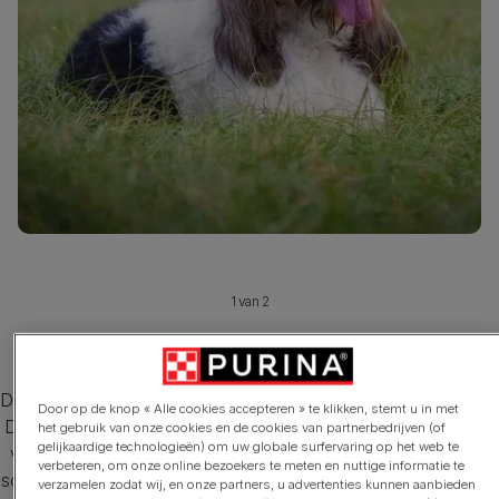
1 van 2
Grand Basset Griffon vendéen
Deze middelgrote speurhond is iets langer dan dat hij hoog is.
Door op de knop « Alle cookies accepteren » te klikken, stemt u in met
De ruwe, weerbestendige vacht van de grand basset griffon
het gebruik van onze cookies en de cookies van partnerbedrijven (of
gelijkaardige technologieën) om uw globale surfervaring op het web te
vendéen is wit met citroengeel, oranje, zwart, driekleurig of
verbeteren, om onze online bezoekers te meten en nuttige informatie te
schimmel. Ze staan bekend voor hun kenmerkende haar over
verzamelen zodat wij, en onze partners, u advertenties kunnen aanbieden