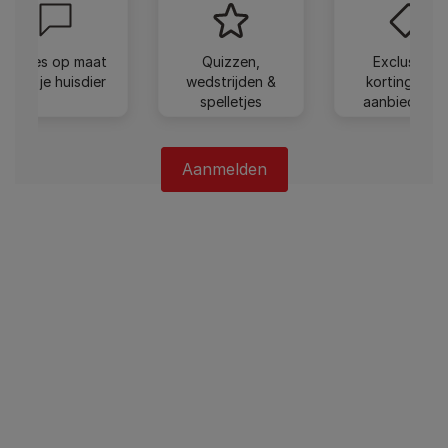
Advies op maat
Quizzen,
Exclusieve
voor je huisdier
wedstrijden &
kortingen e
spelletjes
aanbiedinge
Aanmelden