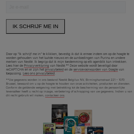
Door op “Ik schrijf me in” te klikken, bevestig ik dat ik ermee instem om op de hoogte te
worden gehouden van het laatste nieuws en de aanbiedingen van Purina en andere
merken van Nestlé. Ik begrijp dat ik mijn toestemming op elk ogenblik kan intrekken.
Lees hier de
Privacyverklaring
van Nestlé.** Deze website wordt beveiligd door
reCAPTCHA en er zijn het
privacybeleid
en de
servicevoorwaarden van Google
van
toepassing.
Lees ons privacybeleid
.
**Uw gegevens worden in ons bestand Nestlé Belgilux NV, Birminghamstraat 221 – 1070
Brussel, bewaard om u op de hoogte te houden van onze activiteiten, producten en diensten.
Conform de geldende wetgeving met betrekking tot de bescherming van de persoonlijke
levenssfeer heeft u recht op inzage, verbetering of schrapping van uw gegevens. Indien u van
dit recht gebruik wil maken,
contacteer ons
.