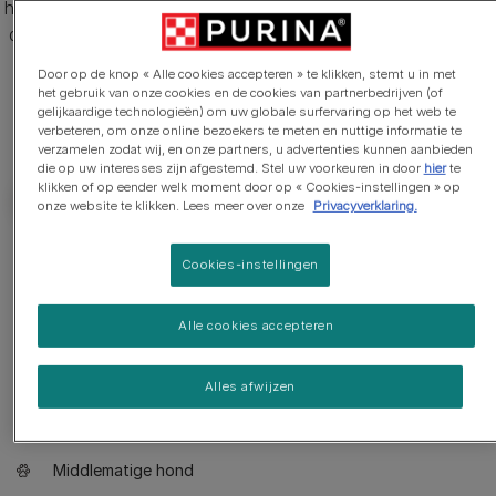
hond weegt 14-16 kg. De vacht is roodgoud of roodbruin op
de rug, met lichtere plekken en een lichte ondervacht (meer
informatie vind je in de rasstandaard).
Door op de knop « Alle cookies accepteren » te klikken, stemt u in met
het gebruik van onze cookies en de cookies van partnerbedrijven (of
gelijkaardige technologieën) om uw globale surfervaring op het web te
verbeteren, om onze online bezoekers te meten en nuttige informatie te
verzamelen zodat wij, en onze partners, u advertenties kunnen aanbieden
die op uw interesses zijn afgestemd. Stel uw voorkeuren in door
hier
te
klikken of op eender welk moment door op « Cookies-instellingen » op
onze website te klikken. Lees meer over onze
Privacyverklaring.
Wat u moet weten :
Cookies-instellingen
Hond die geschikt is voor baasjes met een beetje ervaring
Alle cookies accepteren
Enige training nodig
Alles afwijzen
Gaat graag rustig wandelen
Gaat graag een uur per dag wandelen
Middlematige hond