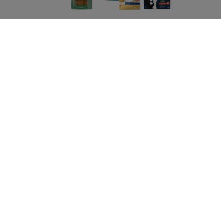
Purina
Volg ons
facebook
instagram
youtube
Neem contact met ons op
Bel ons:
02.529.54.54