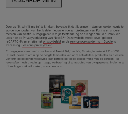
Door op “Ik schrijf me in” te klikken, bevestig ik dat ik ermee instem om op de hoogte te
worden gehouden van het laatste nieuws en de aanbiedingen van Purina en andere
merken van Nestlé. Ik begrijp dat ik mijn toestemming op elk ogenblik kan intrekken.
Lees hier de
Privacyverklaring
van Nestlé.** Deze website wordt beveiligd door
reCAPTCHA en er zijn het
privacybeleid
en de
servicevoorwaarden van Google
van
toepassing.
Lees ons privacybeleid
.
**Uw gegevens worden in ons bestand Nestlé Belgilux NV, Birminghamstraat 221 – 1070
Brussel, bewaard om u op de hoogte te houden van onze activiteiten, producten en diensten.
Conform de geldende wetgeving met betrekking tot de bescherming van de persoonlijke
levenssfeer heeft u recht op inzage, verbetering of schrapping van uw gegevens. Indien u van
dit recht gebruik wil maken,
contacteer ons
.