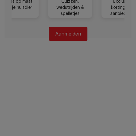
Advies op maat
Quizzen,
Exclusieve
voor je huisdier
wedstrijden &
kortingen e
spelletjes
aanbiedinge
Aanmelden