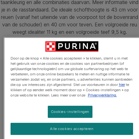
taankleurig en alle combinaties daarvan. Meer informatie vind
je in de rasstandaard. De ideale schofthoogte is 43 cm voor
reuen (vanaf het uiteinde van de voorpoot tot de bovenrand
van de schouder) en 40 cm voor teven. Een volgroeide reu
weegt idealiter 11 kg en een volgroeide teef 9,5 kg.
Door op de knop « Alle cookies accepteren » te klikken, stemt u in met
het gebruik van onze cookies en de cookies van partnerbedrijven (of
gelijkaardige technologieën) om uw globale surfervaring op het web te
verbeteren, om onze online bezoekers te meten en nuttige informatie te
verzamelen zodat wij, en onze partners, u advertenties kunnen aanbieden
die op uw interesses zijn afgestemd. Stel uw voorkeuren in door
hier
te
Levensduur
Gewicht
klikken of op eender welk moment door op « Cookies-instellingen » op
onze website te klikken. Lees meer over onze
Privacyverklaring.
12-16 jaar
11 kg voor mannen 
voor vrouwen
Cookies-instellingen
Alle cookies accepteren