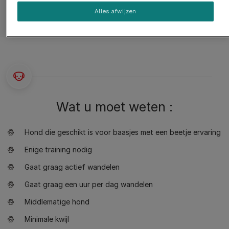
Alles afwijzen
Wat u moet weten :
Hond die geschikt is voor baasjes met een beetje ervaring
Enige training nodig
Gaat graag actief wandelen
Gaat graag een uur per dag wandelen
Middlematige hond
Minimale kwijl