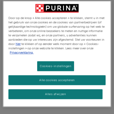
Hoeveel voeding heeft je hond nodig tijdens het zogen?
Merken van Purina® voor zwangere en zogende honden
Door op de knop « Alle cookies accepteren » te klikken, stemt u in met
het gebruik van onze cookies en de cookies van partnerbedrijven (of
gelijkaardige technologieën) om uw globale surfervaring op het web te
verbeteren, om onze online bezoekers te meten en nuttige informatie
te verzamelen zodat wij, en onze partners, u advertenties kunnen
aanbieden die op uw interesses zijn afgestemd. Stel uw voorkeuren in
door
hier
te klikken of op eender welk moment door op « Cookies-
instellingen » op onze website te klikken. Lees meer over onze
"Toen mijn labrador Molly een nestje
Privacyverklaring.
had, heeft Purina® me geholpen haar
te voorzien van alle voedingsstoffen
Cookies-instellingen
die ze nodig had om haar puppy's te
zogen. Molly is nu een gelukkige en
Alle cookies accepteren
gezonde moeder en haar bende
energieke puppy's zet ons huis op
Alles afwijzen
stelten! "