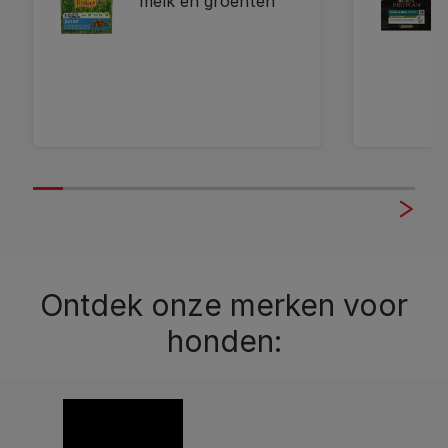
melk en groenten
5119151
12272382
Ontdek onze merken voor
honden: