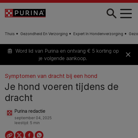
Skip to main content
Thuis
Gezondheid En Verzorging
Expert In Hondenverzorging
Gezo
Word lid van Purina en ontvang € 5 korting op
je volgende aankoop.
Symptomen van dracht bij een hond
Je hond voeren tijdens de
dracht
Purina redactie
september 04, 2025
leestijd: 5 min