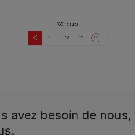
165 results
First page
Pagina
Pagina
Current page
1
…
12
13
14
s avez besoin de nous, 
us.