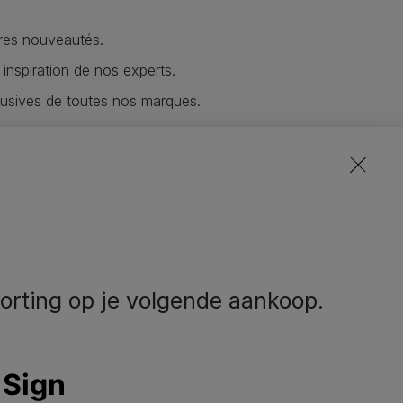
res nouveautés.
 inspiration de nos experts.
lusives de toutes nos marques.
notre communauté
orting op je volgende aankoop.
eem contact met
Volg ons
ns op