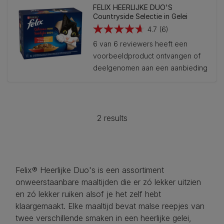
FELIX HEERLIJKE DUO'S
Countryside Selectie in Gelei
4.7
(6)
4.7
6 van 6 reviewers heeft een
van
voorbeeldproduct ontvangen of
de
deelgenomen aan een aanbieding
5
sterren.
6
beoordelingen
2 results
Felix® Heerlijke Duo's is een assortiment
onweerstaanbare maaltijden die er zó lekker uitzien
en zó lekker ruiken alsof je het zelf hebt
klaargemaakt. Elke maaltijd bevat malse reepjes van
twee verschillende smaken in een heerlijke gelei,