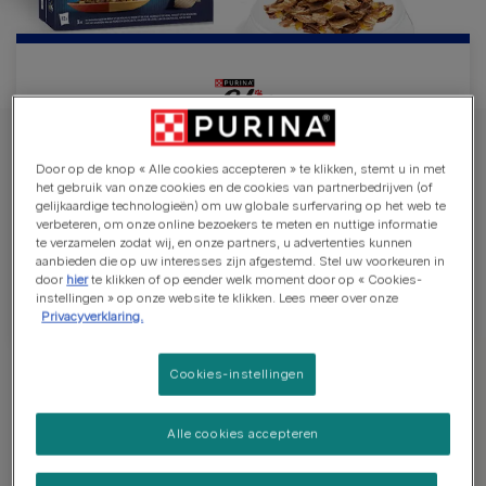
Felix Heerlijke Duo’s
Door op de knop « Alle cookies accepteren » te klikken, stemt u in met
het gebruik van onze cookies en de cookies van partnerbedrijven (of
gelijkaardige technologieën) om uw globale surfervaring op het web te
Ontdek Heerlijke Duo’s, een duo van malse
verbeteren, om onze online bezoekers te meten en nuttige informatie
reepjes in een smakelijke gelei. Zo kan jouw kat
te verzamelen zodat wij, en onze partners, u advertenties kunnen
aanbieden die op uw interesses zijn afgestemd. Stel uw voorkeuren in
genieten van twee van zijn favoriete smaken in
door
hier
te klikken of op eender welk moment door op « Cookies-
één maaltijd!
instellingen » op onze website te klikken. Lees meer over onze
Privacyverklaring.
Cookies-instellingen
Ontdek onze kattenvoeding
Alle cookies accepteren
Malse Reepjes
Original
Snacks