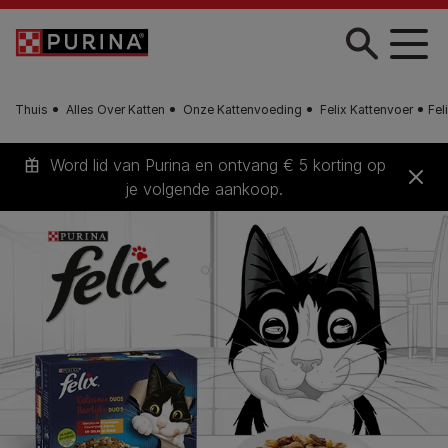
Skip to main content
Thuis
Alles Over Katten
Onze Kattenvoeding
Felix Kattenvoer
Fel
Word lid van Purina en ontvang € 5 korting op
je volgende aankoop.