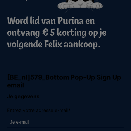
Word lid van Purina en
ontvang € 5 korting op je
volgende Felix aankoop.
Purina
Volg ons
facebook
instagram
youtube
Neem contact met ons op
Bel ons:
02.529.54.54