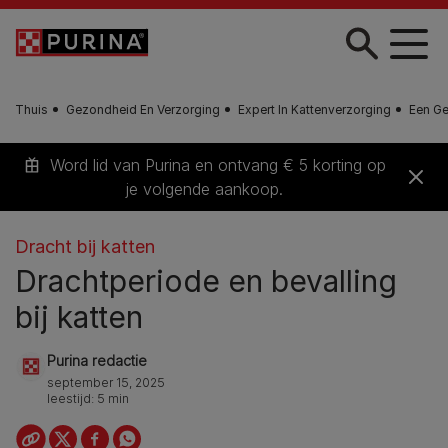
Skip to main content
Thuis
Gezondheid En Verzorging
Expert In Kattenverzorging
Een G
Word lid van Purina en ontvang € 5 korting op
je volgende aankoop.
Dracht bij katten
Drachtperiode en bevalling
bij katten
Purina redactie
september 15, 2025
leestijd: 5 min