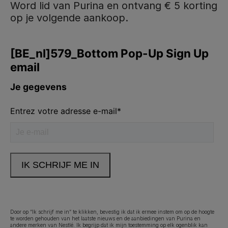
Word lid van Purina en ontvang € 5 korting
op je volgende aankoop.
Purina
Volg ons
facebook
instagram
youtube
Neem contact met ons op
Bel ons:
02.529.54.54
Door op “Ik schrijf me in” te klikken, bevestig ik dat ik ermee instem om op de hoogte
te worden gehouden van het laatste nieuws en de aanbiedingen van Purina en
andere merken van Nestlé. Ik begrijp dat ik mijn toestemming op elk ogenblik kan