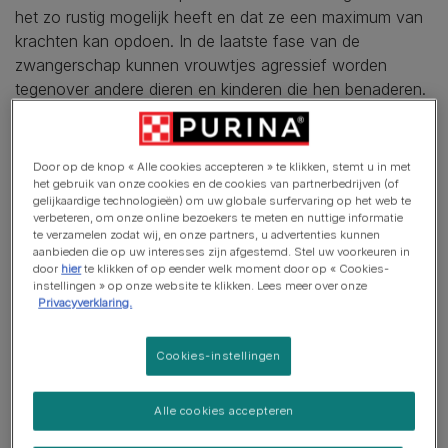
het zo rustig mogelijk heeft en dat ze een maximum van
krachten kan opdoen. In de laatste fase van de
zwangerschap kunnen vrouwtjes agressief worden
tegenover andere dieren en kinderen die hen benaderen.
Probeer haar zo rustig en inactief mogelijk te houden
tijdens deze periode en probeer haar te laten wennen
aan de plek waar ze zal bevallen.
Door op de knop « Alle cookies accepteren » te klikken, stemt u in met
het gebruik van onze cookies en de cookies van partnerbedrijven (of
gelijkaardige technologieën) om uw globale surfervaring op het web te
U kunt daarvoor een kartonnen doos gebruiken die
verbeteren, om onze online bezoekers te meten en nuttige informatie
minstens 60 cm op 90 cm meet en 45 cm hoog is.
te verzamelen zodat wij, en onze partners, u advertenties kunnen
Gebruik bij voorkeur een doos met een deksel, waar u de
aanbieden die op uw interesses zijn afgestemd. Stel uw voorkeuren in
door
hier
te klikken of op eender welk moment door op « Cookies-
pasgeboren kittens warm en veilig kunt houden, met een
instellingen » op onze website te klikken. Lees meer over onze
gat aan de zijkant dat groot genoeg is om de moeder
Privacyverklaring.
naar binnen en buiten te laten gaan. Leg onderaan in de
doos krantenpapier en bedek die met een deken of een
Cookies-instellingen
oud kledingstuk. Plaats de doos tot slot in een warme en
rustige plek.
Alle cookies accepteren