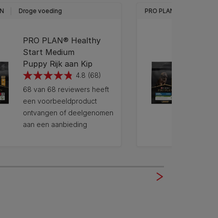
N
Droge voeding
PRO PLAN
Droge vo
PRO PLAN® Healthy
PRO P
Start Medium
Start 
Puppy Rijk aan Kip
Puppy 
4.8
(68)
4.8
4.6
68 van 68 reviewers heeft
18 van 
van
van
een voorbeeldproduct
een vo
de
de
ontvangen of deelgenomen
ontvan
5
5
aan een aanbieding
aan ee
sterren.
sterren
68
18
beoordelingen
beoord
12272200