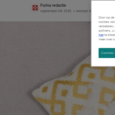
Een puppy verwelkomen
Kleine rassen
Purina redactie
Ga naar alle artikelen
Puppy training & gedrag
Grote rassen
september 09, 2025
leestijd: 9 min
Je puppy gezond houden
Door op de 
cookies van
verbeteren,
partners, u
hier
te klik
meer over 
Cookies-