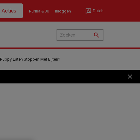
ader top (NL)
Acties
Dutch
Purina & Jij
Inloggen
 Puppy Laten Stoppen Met Bijten?
en
len
eine
nd:
d te
et
Voedingsgids
Voedingsgids