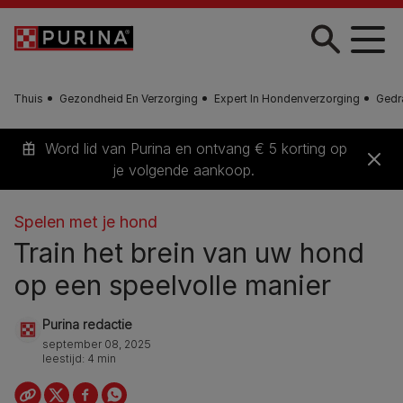
Skip to main content
Thuis
Gezondheid En Verzorging
Expert In Hondenverzorging
Gedr
Word lid van Purina en ontvang € 5 korting op
je volgende aankoop.
Spelen met je hond
Train het brein van uw hond
op een speelvolle manier
Purina redactie
september 08, 2025
leestijd: 4 min