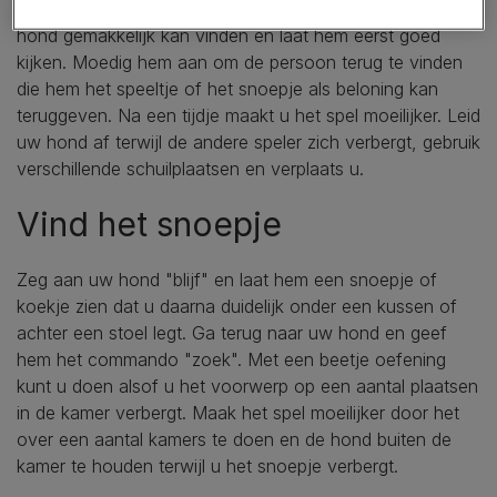
snoepje bij zich heeft. Kies eerst een schuilplaats die de
hond gemakkelijk kan vinden en laat hem eerst goed
kijken. Moedig hem aan om de persoon terug te vinden
die hem het speeltje of het snoepje als beloning kan
teruggeven. Na een tijdje maakt u het spel moeilijker. Leid
uw hond af terwijl de andere speler zich verbergt, gebruik
verschillende schuilplaatsen en verplaats u.
Vind het snoepje
Zeg aan uw hond "blijf" en laat hem een snoepje of
koekje zien dat u daarna duidelijk onder een kussen of
achter een stoel legt. Ga terug naar uw hond en geef
hem het commando "zoek". Met een beetje oefening
kunt u doen alsof u het voorwerp op een aantal plaatsen
in de kamer verbergt. Maak het spel moeilijker door het
over een aantal kamers te doen en de hond buiten de
kamer te houden terwijl u het snoepje verbergt.