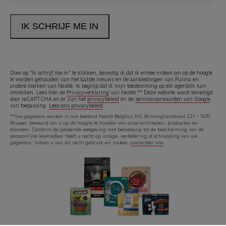
Neem contact met ons op
Bel ons:
02.529.54.54
Door op “Ik schrijf me in” te klikken, bevestig ik dat ik ermee instem om op de hoogte
te worden gehouden van het laatste nieuws en de aanbiedingen van Purina en
andere merken van Nestlé. Ik begrijp dat ik mijn toestemming op elk ogenblik kan
intrekken. Lees hier de
Privacyverklaring
van Nestlé.** Deze website wordt beveiligd
Legal (footer) (NL)
door reCAPTCHA en er zijn het
privacybeleid
en de
servicevoorwaarden van Google
Toegankelijkheidsverklaring
Gebruiksvoorwaarden
van toepassing.
Lees ons privacybeleid
.
**Uw gegevens worden in ons bestand Nestlé Belgilux NV, Birminghamstraat 221 – 1070
Brussel, bewaard om u op de hoogte te houden van onze activiteiten, producten en
Privacyverklaring
Cookies
diensten. Conform de geldende wetgeving met betrekking tot de bescherming van de
persoonlijke levenssfeer heeft u recht op inzage, verbetering of schrapping van uw
gegevens. Indien u van dit recht gebruik wil maken,
contacteer ons
.
©Reg. Trademark of Nestlé S.A.