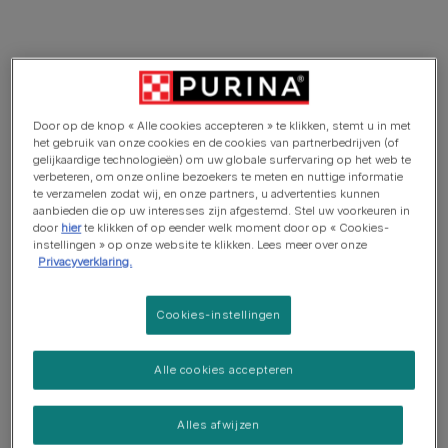
In dit artikel
Verstoppertje spelen
Door op de knop « Alle cookies accepteren » te klikken, stemt u in met
het gebruik van onze cookies en de cookies van partnerbedrijven (of
Vind het snoepje
gelijkaardige technologieën) om uw globale surfervaring op het web te
verbeteren, om onze online bezoekers te meten en nuttige informatie
Speurtocht
te verzamelen zodat wij, en onze partners, u advertenties kunnen
aanbieden die op uw interesses zijn afgestemd. Stel uw voorkeuren in
Schattenjacht
door
hier
te klikken of op eender welk moment door op « Cookies-
instellingen » op onze website te klikken. Lees meer over onze
Privacyverklaring.
Apporteren
Cookies-instellingen
Verstoppertje spelen
Alle cookies accepteren
Een persoon verstopt zich, nadat die eerst heeft
Alles afwijzen
getoond dat hij het lievelingsspeeltje van de hond of een