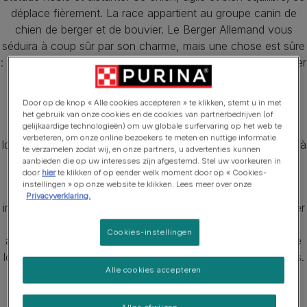
déplace fièrement. La race appartient au groupe canin de
chien de berger et de bouvier. Le Berger Allemand vous
séduira à coup sûr par son charme, mais une chose est sûre
: vous devrez y consacrer du temps et du travail pour gagner
son amour, car il ne se lie pas facilement d'amitié avec les
étrangers. Sa robe peut prendre différentes couleurs (voir
Door op de knop « Alle cookies accepteren » te klikken, stemt u in met
standard de la race) ; le pelage comprend un poil de
het gebruik van onze cookies en de cookies van partnerbedrijven (of
gelijkaardige technologieën) om uw globale surfervaring op het web te
couverture droit, rude et couché et un sous-poil épais.
verbeteren, om onze online bezoekers te meten en nuttige informatie
Idéalement, le mâle doit mesurer 63 cm et la femelle 58 cm à
te verzamelen zodat wij, en onze partners, u advertenties kunnen
l'âge adulte. Il pèse entre 30 et 36 kg.
aanbieden die op uw interesses zijn afgestemd. Stel uw voorkeuren in
door
hier
te klikken of op eender welk moment door op « Cookies-
instellingen » op onze website te klikken. Lees meer over onze
Comme chien, le berger allemand est apprécié pour son
Privacyverklaring.
intelligence et ses qualités athlétiques. Il aime jouer et passer
du temps avec ses maîtres. Si vous voulez un berger
Cookies-instellingen
allemand comme compagnon, préparez-vous à une grande
loyauté, à l'intrépidité, à l'intelligence et, bien sûr, aux câlins.
Alle cookies accepteren