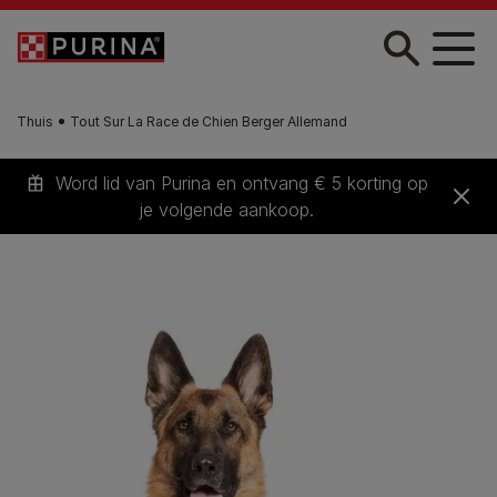
Skip to main content
Thuis
Tout Sur La Race de Chien Berger Allemand
Word lid van Purina en ontvang € 5 korting op
je volgende aankoop.