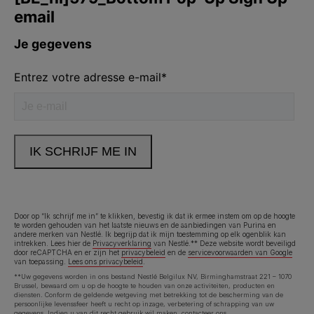
Door op “Ik schrijf me in” te klikken, bevestig ik dat ik ermee instem om op de hoogte
te worden gehouden van het laatste nieuws en de aanbiedingen van Purina en
andere merken van Nestlé. Ik begrijp dat ik mijn toestemming op elk ogenblik kan
intrekken. Lees hier de
Privacyverklaring
van Nestlé.** Deze website wordt beveiligd
door reCAPTCHA en er zijn het
privacybeleid
en de
servicevoorwaarden van Google
van toepassing.
Lees ons privacybeleid
.
**Uw gegevens worden in ons bestand Nestlé Belgilux NV, Birminghamstraat 221 – 1070
Brussel, bewaard om u op de hoogte te houden van onze activiteiten, producten en
diensten. Conform de geldende wetgeving met betrekking tot de bescherming van de
persoonlijke levenssfeer heeft u recht op inzage, verbetering of schrapping van uw
gegevens. Indien u van dit recht gebruik wil maken,
contacteer ons
.